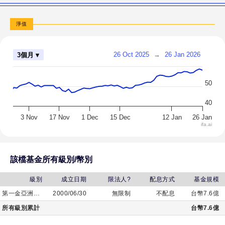
淨值
26 Oct 2025
→
26 Jan 2026
3個月 ▾
50
40
3 Nov
17 Nov
1 Dec
15 Dec
12 Jan
26 Jan
ifa.ai
該檔基金所有級別/幣別
級別
成立日期
限法人?
配息方式
基金規模
第一金亞洲科技基金
2000/06/30
無限制
不配息
台幣7.6億
所有級別累計
台幣7.6億