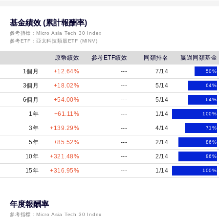
基金績效 (累計報酬率)
參考指標：
Micro Asia Tech 30 Index
參考ETF：
亞太科技類股ETF (MINV)
原幣績效
參考ETF績效
同類排名
贏過同類基金
1個月
+12.64%
---
7/14
50
%
3個月
+18.02%
---
5/14
64
%
6個月
+54.00%
---
5/14
64
%
1年
+61.11%
---
1/14
100
%
3年
+139.29%
---
4/14
71
%
5年
+85.52%
---
2/14
86
%
10年
+321.48%
---
2/14
86
%
15年
+316.95%
---
1/14
100
%
年度報酬率
參考指標：
Micro Asia Tech 30 Index