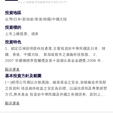
iFa.ai 根據參考指數選擇具代表性之ETF
投資地區
台灣/日本/新加坡/香港/韓國/中國大陸
投資標的
上市上櫃股票、債券
投資特色
1、鎖定亞洲區明星科技產業,主要投資於中華民國及日本、韓
國、香港、中國大陸、 新加坡股市之廣義科技類股。 2、
2007 年榮獲標準普爾獎及第十屆傑出基金金鑽獎,2008 年囊
括《Smart 智富》 台灣基金獎(晨星技術指導)「科技股票型基
顯示更多
金獎」及第十一屆三年期傑出海外 基金資訊科技股票基金金鑽
基本投資方針及範圍
獎。
(一)經理公司應以分散風險、確保基金之安全,並積極追求長期
之投資利 得及維持收益之安定為目標。以誠信原則及專業經營
方式,將本基金 投資於中華民國及外國之有價證券。原則上,本
基金於成立日起六個 月後,投資於日本、韓國、新加坡、香
顯示更多
港、中國大陸等亞洲國家或地區 有價證券之總金額不得低於淨
資產價值之百分之六十,亦不得超過淨 資產價值之百分之九十;