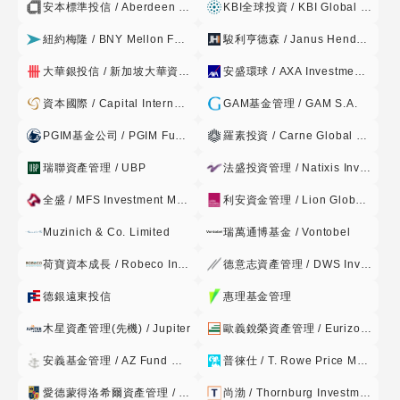
安本標準投信 / Aberdeen Standard
KBI全球投資 / KBI Global Investors
污染防治等重要科技事業及其相關顧問或服務行業所發行之股
票。 3.前款所指之轉投資,係指對於從事前款各項事業之產業投
紐約梅隆 / BNY Mellon Fund Management
駿利亨德森 / Janus Henderson
資並持股超過百分 之五之行為。 4.本項所指特殊情形,係指中
大華銀投信 / 新加坡大華資產管理 / UOB
安盛環球 / AXA Investment Managers
華民國境內或本基金投資之國家發生戰爭、暴動 或本基金所投
資之證券市場指數有下列情形之一時: (1)中華民國之證券集中
資本國際 / Capital International
GAM基金管理 / GAM S.A.
交易所或證券櫃檯買賣中心所發佈之發行量加權 指數最近五個
PGIM基金公司 / PGIM Funds PLC
羅素投資 / Carne Global Fund Managers
營業日(含當日)指數累計漲幅超過百分之十五(15%),或 跌幅超
過百分之十(10%); (2)中華民國之證券集中交易所或證券櫃檯
瑞聯資產管理 / UBP
法盛投資管理 / Natixis Investment Managers
買賣中心所發佈之發行量加權 指數最近三十個營業日(含當日)
全盛 / MFS Investment Management
利安資金管理 / Lion Global Investors
指數累計漲幅超過百分之三十(30%), 或跌幅超過百分之二十
(20%); (3)日本、韓國、新加坡、香港或中國大陸證券集中交
Muzinich & Co. Limited
瑞萬通博基金 / Vontobel
易市場最近五個營業 日(含當日)指數累計跌幅超過百分之十
荷寶資本成長 / Robeco Institutional
德意志資產管理 / DWS Investment
(10%); (4)日本、韓國、新加坡、香港或中國大陸證券集中交
易市場最近三十個營 業日(含當日)指數累計跌幅超過百分之二
德銀遠東投信
惠理基金管理
十(20%)。 (二)經理公司得以現金、存放於銀行(含基金保管機
木星資產管理(先機) / Jupiter
歐義銳榮資產管理 / Eurizon Capital
構)、從事債券附買回交易或 買入短期票券或其他經金管會規
定之方式保持本基金之資產,並指示基金保 管機構處理。上開
安義基金管理 / AZ Fund Management
普徠仕 / T. Rowe Price Management
資產存放之銀行、債券附買回交易交易對象及短期票券發行
愛德蒙得洛希爾資產管理 / Edmond de Rothschild
尚渤 / Thornburg Investment Management
人、保證人、承兌人或標的物之信用評等,應符合金管會核准或