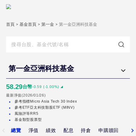
第
一
首頁
金
>
基金首頁
>
第一金
>
第一金亞洲科技基金
亞
洲
科
技
基
第一金亞洲科技基金
金
58.29
台幣
-0.59
(
-1.00
%)
最新淨值(
2026/01/26
)
參考指標
Micro Asia Tech 30 Index
參考ETF
亞太科技類股ETF (MINV)
風險評等
RR5
基金類型
股票型
總覽
淨值
績效
配息
持倉
申購贖回
公