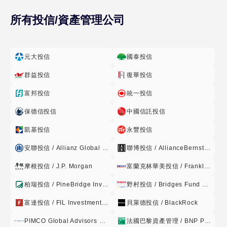
投資於亞洲國家或地區科技產業相關有價證 券總額不得低於本
所有投信/資產管理公司
基金投資有價證券總額之百分之七十,且投資於股 票之總額不
得低於本基金淨資產價值之百分之七十,惟日本或日本以 外兩
個國家以上(含兩個)同時發生特殊情形時,經理公司為分散基金
元大投信
國泰投信
風險,確保基金安全之目的,經理公司得不受前述比例之限制。
俟特 殊情形結束後三十個營業日內,經理公司應立即調整以符
群益投信
復華投信
合本項規定 之投資比例。 1.本項所指中華民國及外國有價證
富邦投信
統一投信
券,係指: (1)中華民國境內之上市或上櫃公司公司股票、承銷股
票、基金受 益憑證(含指數股票型基金)、台灣存託憑證、政府
保德信投信
中國信託投信
公債、公司 債(含次順位公司債)、可轉換公司債、可交換公司
凱基投信
永豐投信
債、附認股 權公司債、金融債券(含次順位金融債券)、經財政
部或金管會 核准於我國境內募集發行之國際金融組織債券、依
安聯投信 / Allianz Global Investors
聯博投信 / AllianceBernstein
不動產證券 化條例募集之封閉型不動產投資信託基金受益證券
摩根投信 / J.P. Morgan
富蘭克林華美投信 / Franklin Templeton
或不動產資 產信託受益證券及依金融資產證券化條例公開招募
發行之受益 證券或資產基礎證券者。 (2)在日本、韓國、新加
柏瑞投信 / PineBridge Investments
野村投信 / Bridges Fund Management
坡、香港、中國大陸證券集中交易市場或經金 管會核准之店頭
富達投信 / FIL Investment Management
貝萊德投信 / BlackRock
市場交易,或由前述國家或地區之機構所發行而於前述 國家或
地區以外之證券集中交易市場及經金管會核准之店頭市場交易
PIMCO Global Advisors Limited
法國巴黎資產管理 / BNP Paribas