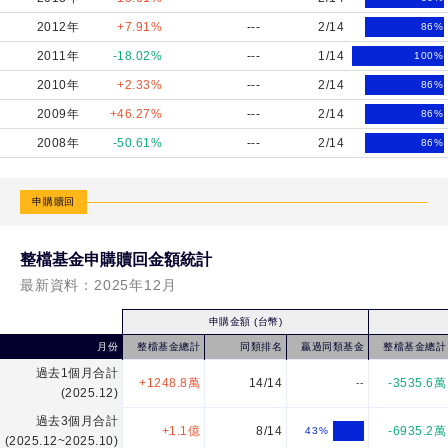
2012年
+7.91%
---
2/14
86
%
2011年
-18.02%
---
1/14
100
%
2010年
+2.33%
---
2/14
86
%
2009年
+46.27%
---
2/14
86
%
2008年
-50.61%
---
2/14
86
%
申購贖回
整檔基金申購贖回金額統計
最新資料：
2025年12月
申購金額 (台幣)
月份
整檔基金總計
同類排名
贏過同類基金
整檔基金總計
過去1個月合計
+1248.8萬
14/14
-3535.6萬
--
(2025.12)
過去3個月合計
+1.1億
8/14
-6935.2萬
43
%
(2025.12~2025.10)