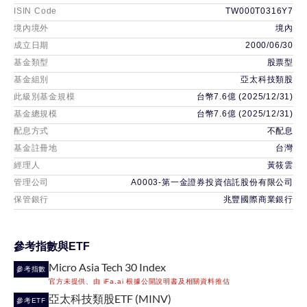
ISIN Code
TW000T0316Y7
境內境外
境內
成立日期
2000/06/30
基金類型
股票型
基金組別
亞太科技類股
此級別基金規模
台幣7.6億 (2025/12/31)
基金總規模
台幣7.6億 (2025/12/31)
配息方式
不配息
基金註冊地
台灣
經理人
黃筱雲
管理公司
A0003-第一金證券投資信託股份有限公司
保管銀行
兆豐國際商業銀行
參考指數與ETF
Micro Asia Tech 30 Index
參考指數
官方未提供、由 iFa.ai 根據公開說明書及相關資料推估
亞太科技類股ETF (MINV)
參考ETF