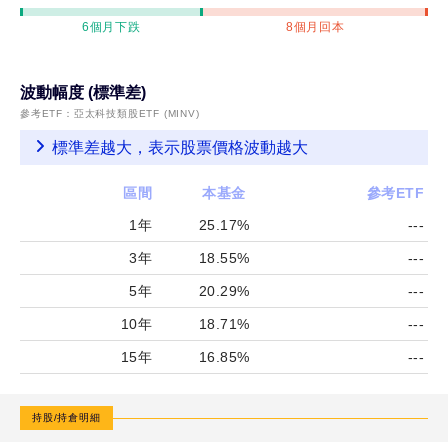
6個月下跌
8個月回本
波動幅度 (標準差)
參考ETF：
亞太科技類股ETF (MINV)
標準差越大，表示股票價格波動越大
區間
本基金
參考ETF
1年
25.17%
---
3年
18.55%
---
5年
20.29%
---
10年
18.71%
---
15年
16.85%
---
持股/持倉明細