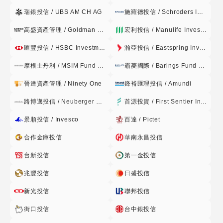
之股票(含承銷股票、特別股)、基金受益憑證(含指數股票型基
瑞銀投信 / UBS AM CH AG
施羅德投信 / Schroders Investment Management
金)、 基金股份、投資單位(包括反向型ETF、商品ETF及槓桿
型ETF)、存託憑 證、不動產證券化商品、認購(售)權證、認股
高盛資產管理 / Goldman Sachs
宏利投信 / Manulife Investment Management
權利憑證(Warrants、 14 Rights),或經金管會核准或申報生效
匯豐投信 / HSBC Investment Funds
瀚亞投信 / Eastspring Investments
得於中華民國境內募集及 銷售之外國基金管理機構所發行或經
理之受益憑證、基金股份、 投資單位,及經Moody’ s Investor
摩根士丹利 / MSIM Fund Management
霸菱國際 / Barings Fund Managers
Services, Inc.、Standard & Poor’s Rating Services或
晉達資產管理 / Ninety One
鋒裕匯理投信 / Amundi
Fitch,Inc.評等達A級(含)以上 由國家或機構所保證或發行之債
券(包含可轉換公司債)。 (3)本基金投資之外國國債券,不含以
路博邁投信 / Neuberger Berman
首源投資 / First Sentier Investors
國內有價證券、本國上市或 上櫃公司於海外發行之有價證券、
景順投信 / Invesco
百達 / Pictet
國內證券投資信託事業於海 外發行之受益憑證、未經金管會核
准或申報生效得募集及銷售 之境外基金為連結標的之連動型或
合作金庫投信
華南永昌投信
結構型債券,但法令或相關 規定修正者,從其規定。 (4)本基金
台新投信
第一金投信
投資於外國有價證券之投資比率限制,應依證券投資信 託基金
管理辦法第十條規定辦理。 (5)其他經金管會核准投資之金融
兆豐投信
日盛投信
工具。 2.本項所指科技產業係指以從事或轉投資於通訊、網
新光投信
聯邦投信
路、軟體、電子商務、資 訊、消費性電子、半導體、關鍵性零
組件、光電、電子生產設備、工業電子、 精密機械與自動化、
街口投信
台中銀投信
航太、生物科技、高級材料、特殊化學品與製藥、醫療保 健、