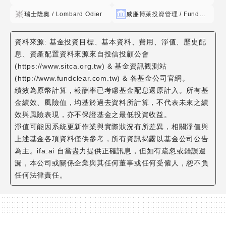
認可之信用評 等機構評等達一定等級以上者。 (三)經理公司運
瑞士隆奧 / Lombard Odier
威廉博萊投資管理 / FundRock Management Company
用本基金為上市或上櫃有價證券投資,除法令另有規定外,應委
託 國內外證券經紀商在投資所在國或地區集中交易市場或證券
資料來源: 基金投資目標、基本資料、費用、淨值、歷史配
商營業處所為現 款現貨交易,並指示基金保管機構辦理交割。
息、資產配置資料來源來自投信投顧公會
(四)經理公司依前項規定委託證券經紀商交易時,得委託與經理
(https://www.sitca.org.tw) & 基金資訊觀測站
公司、基金保管機 構有利害關係並具有證券經紀商資格者或基
(http://www.fundclear.com.tw) & 各基金公司官網。
金保管機構之經紀部門為之,但 支付該證券經紀商之佣金不得
績效為原幣計算，報酬率已考慮基金配息還原計入。所有基
高於投資所在國或地區一般證券經紀商。 15 (五)經理公司運
金績效、風險值，均基於過去資料所計算，不代表未來之績
用本基金為股票、公債、公司債(包含可轉換公司債、含次順位
效與風險表現，亦不保證基金之最低投資收益。
公 司債)、金融債券(含次順位金融債券)、上市債券換股權利證
淨值可能因系統更新作業與實際狀況有所差異，相關淨值與
書及台灣存託 憑證投資時,應以現款現貨交易為之,並指示基金
上述基金各項資料僅供參考，所有資訊揭露以基金公司公告
保管機構辦理交割。 (六)本基金得為避險需要或增加投資效率,
為主。ifa.ai 自當盡力提供正確訊息，但如有疏忽或錯誤遺
並依金管會之規定,從事衍生自股票、 存託憑證或指數股票型
漏，本公司或關係企業與其任何董事或任何受僱人，恕不負
基金(ETF)或指數等之期貨、選擇權或期貨選擇權等證 券相關
任何法律責任。
商品之交易,惟須符合金管會「證券投資信託事業運用證券投資
信託基 金從事證券相關商品交易應行注意事項」及金管會之其
他相關規定。如有關法 令或相關規定修正時,從其修正後規
定。 (七)經理公司得為避免幣值波動而影響本基金之投資收益