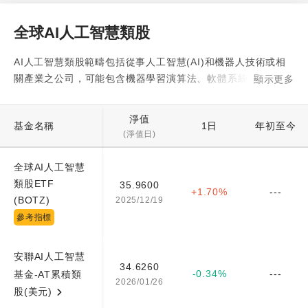
全球AI人工智慧類股
AI人工智慧類股範疇包括從事人工智慧(AI)和機器人技術或相
關產業之公司，可能包含機器學習演算法、軟體系統、AI運算
顯示更多
所需之半導體晶片設計、機器人生產、智慧交通及城市、智慧
醫療、以及運用人工智慧或機器人技術的產品或服務等，代表
淨值
基金名稱
1日
年初至今
指數為「 STOXX 全球人工智慧指數」，代表 ETF 為
(淨值日)
「BOTZ」，其他相關指數還有 「Nasdaq CTA Artificial
Intelligence & Robotics」、「SG 全球 AI 機器人精選指
全球AI人工智慧
數」、「Robo Global Artificial Intelligence Index」，相關
類股ETF
35.9600
+1.70%
---
ETF 則有 「AIEQ」、「GOAI.PAR」、「00762」
(BOTZ)
2025/12/19
參考指標
安聯AI人工智慧
34.6260
-0.34%
---
基金-AT累積類
2026/01/26
股(美元)