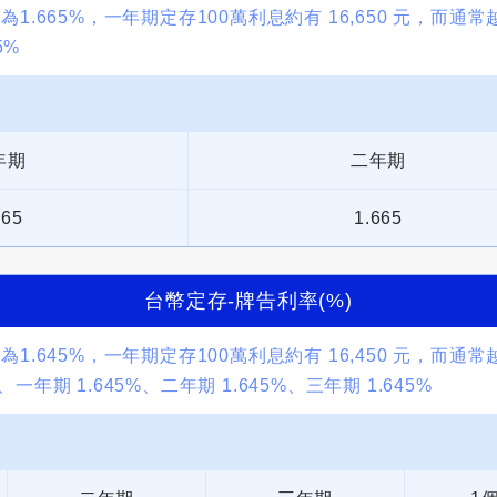
.665%，一年期定存100萬利息約有 16,650 元，
5%
年期
二年期
665
1.665
台幣定存-牌告利率
(%)
.645%，一年期定存100萬利息約有 16,450 元，
%、一年期 1.645%、二年期 1.645%、三年期 1.645%