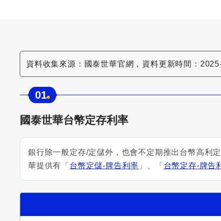
活存利率
資料收集來源：國泰世華官網，資料更新時間：2025
01
國泰世華台幣定存利率
銀行除一般定存/定儲外，也會不定期推出台幣高利
華提供有「
台幣定儲-牌告利率
」、「
台幣定存-牌告