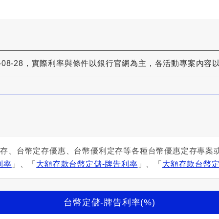
-08-28，實際利率與條件以銀行官網為主，各活動專案內容
定存、台幣定存優惠、台幣優利定存等各種台幣優惠定存專案
利率
」、「
大額存款台幣定儲-牌告利率
」、「
大額存款台幣定
台幣定儲-牌告利率
(%)