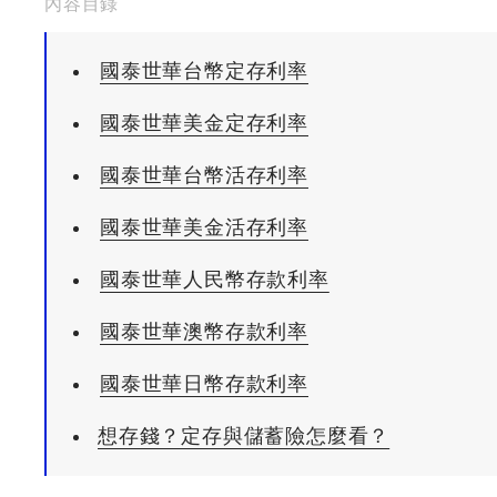
內容目錄
台幣利率比較
國泰世華台幣定存利率
美元利率比較
國泰世華美金定存利率
外幣利率比較
國泰世華台幣活存利率
澳幣利率比較
國泰世華美金活存利率
國泰世華人民幣存款利率
人民幣利率比較
國泰世華澳幣存款利率
台幣定存利率/優惠專案
國泰世華日幣存款利率
美金定存利率/優利定存
想存錢？定存與儲蓄險怎麼看？
台幣活存利率/數位高利活存