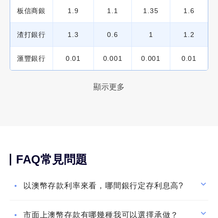
板信商銀
1.9
1.1
1.35
1.6
渣打銀行
1.3
0.6
1
1.2
滙豐銀行
0.01
0.001
0.001
0.01
顯示更多
FAQ常見問題
以澳幣存款利率來看，哪間銀行定存利息高?
市面上澳幣存款有哪幾種我可以選擇承做？