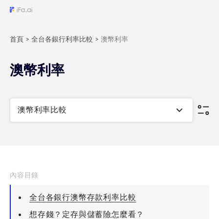
首頁
>
全台各銀行利率比較
>
澳幣利率
澳幣利率
澳幣利率比較
各家銀行存款利率比較
台幣利率比較
內容目錄
美元利率比較
全台各銀行澳幣存款利率比較
外幣利率比較
想存錢？定存與儲蓄險怎麼看？