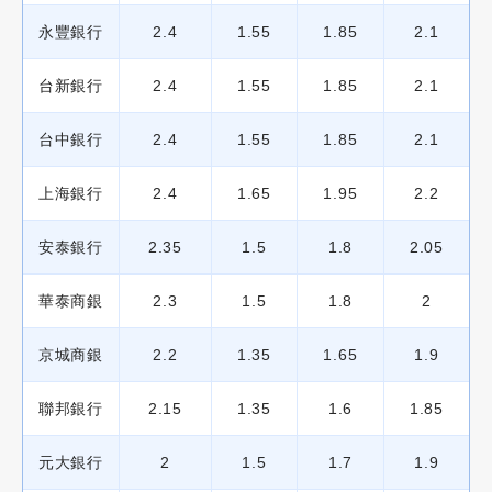
永豐銀行
2.4
1.55
1.85
2.1
台新銀行
2.4
1.55
1.85
2.1
台中銀行
2.4
1.55
1.85
2.1
上海銀行
2.4
1.65
1.95
2.2
安泰銀行
2.35
1.5
1.8
2.05
華泰商銀
2.3
1.5
1.8
2
京城商銀
2.2
1.35
1.65
1.9
聯邦銀行
2.15
1.35
1.6
1.85
元大銀行
2
1.5
1.7
1.9