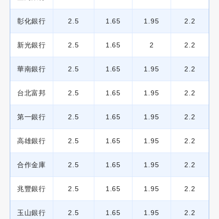
彰化銀行
2.5
1.65
1.95
2.2
新光銀行
2.5
1.65
2
2.2
華南銀行
2.5
1.65
1.95
2.2
台北富邦
2.5
1.65
1.95
2.2
第一銀行
2.5
1.65
1.95
2.2
高雄銀行
2.5
1.65
1.95
2.2
合作金庫
2.5
1.65
1.95
2.2
兆豐銀行
2.5
1.65
1.95
2.2
玉山銀行
2.5
1.65
1.95
2.2