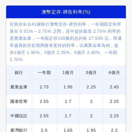
澳幣定存-牌告利率
(%)
一個月利率
目前在全台41家銀行澳幣定存-牌告利率，一年期固定利率
三個月利率
落在 0.01% ~ 2.75% 之間，其中提供最高 2.75% 利率的
是農業金庫，一年期定存100萬利息約有 27,500 元，而通
定存利率
常越長的存款期間會有更好的利率，以農業金庫為例，提
供1個月 1.95%、3個月 2.25%、6個月 2.45%、一年期
活存利率
2.75%
銀行
一年期
1個月
3個月
6個月
農業金庫
2.75
1.95
2.25
2.45
國泰世華
2.55
1.7
2
2.25
中國信託
2.55
1.7
2
2.25
臺灣銀行
2.5
1.65
1.95
2.2