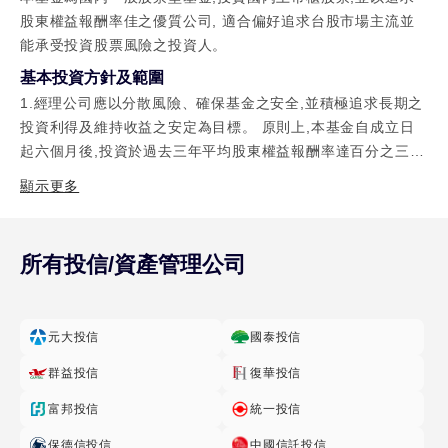
股東權益報酬率佳之優質公司, 適合偏好追求台股市場主流並
能承受投資股票風險之投資人。
基本投資方針及範圍
1.經理公司應以分散風險、確保基金之安全,並積極追求長期之
投資利得及維持收益之安定為目標。 原則上,本基金自成立日
起六個月後,投資於過去三年平均股東權益報酬率達百分之三以
上(含 本數)之上市及上櫃公司股票之總額,不得低於本基金淨資
顯示更多
產價值之百分之六十。且投資於上市 及上櫃股票之總金額,不
得低於淨資產價值之百分之七十。但依經理公司之專業判斷,在
特殊情 形下為分散風險,確保基金安全及受益人權益之目的,得
所有投信/資產管理公司
不受上述比例之限制。 所謂特殊情形係指本基金信託契約終止
前一個月,或證券交易所或證券櫃檯買中心發布之發行量加權股
價指數有下列情形之一起,迄恢復正常後一個月止: (1).最近六
元大投信
國泰投信
個營業日(不含當日)股價指數累計漲幅或跌幅達百分之十以上
(含本數)。 (2).最近三十個營業日(不含當日)股價指數累計漲
群益投信
復華投信
幅或跌幅達百分之二十以上(含本數)。 俟前款特殊情形結束後
富邦投信
統一投信
三十個營業日內,經理公司應立即調整,以符合第一款之比例限
制。 2.經理公司得以現金、存放於銀行(含基金保管機構)、債
保德信投信
中國信託投信