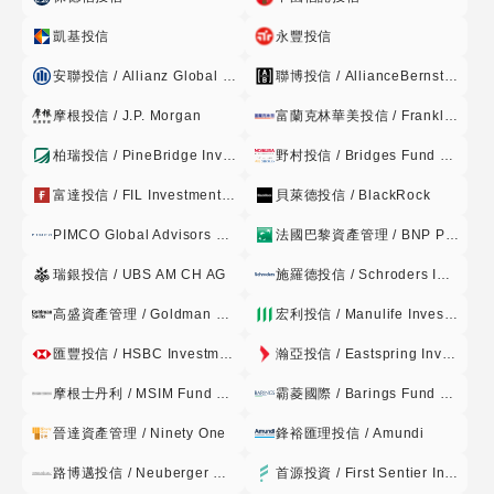
券附買回交易或買入短期票券或其他經 金管會規定之方式保持
凱基投信
永豐投信
本基金之資產,並指示基金保管機構處理。上開資產存放之銀
行、債券附 買回交易交易對象及短期票券發行人、保證人、承
安聯投信 / Allianz Global Investors
聯博投信 / AllianceBernstein
兌人或標的物之信用評等,應符合金管會核准 或認可之信用評
摩根投信 / J.P. Morgan
富蘭克林華美投信 / Franklin Templeton
等機構評等達一定等級以上者。 3.經理公司運用本基金為上市
或上櫃有價證券投資,除法令另有規定外,應委託證券經紀商,在
柏瑞投信 / PineBridge Investments
野村投信 / Bridges Fund Management
集 中交易市場或證券商營業處所,為現款現貨交易,並指示基金
富達投信 / FIL Investment Management
貝萊德投信 / BlackRock
保管機構辦理交割。 4.經理公司依前項規定委託證券經紀商交
易時,得委託與經理公司、基金保管機構有利害關係並具 有證
PIMCO Global Advisors Limited
法國巴黎資產管理 / BNP Paribas
券經紀商資格者或基金保管機構之經紀部門為之,但支付該證券
瑞銀投信 / UBS AM CH AG
施羅德投信 / Schroders Investment Management
經紀商之佣金不得高於一般 證券經紀商。 5.經理公司運用本基
金為公債、公司債或金融債券投資,應以現款現貨交易為之,指
高盛資產管理 / Goldman Sachs
宏利投信 / Manulife Investment Management
示基金保管機 構辦理交割。 6.經理公司得運用本基金,從事衍
匯豐投信 / HSBC Investment Funds
瀚亞投信 / Eastspring Investments
生自股價指數、股票、存託憑證、指數股票型基金(ETF)之期
貨、選擇權或期貨選擇權等證券相關商品之交易,但須符合金管
摩根士丹利 / MSIM Fund Management
霸菱國際 / Barings Fund Managers
會「證券投資信託事業運用證券 投資信託基金從事證券相關商
晉達資產管理 / Ninety One
鋒裕匯理投信 / Amundi
品交易應行注意事項」及其他金管會之相關規定。
路博邁投信 / Neuberger Berman
首源投資 / First Sentier Investors