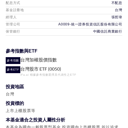
配息方式
不配息
基金註冊地
台灣
經理人
張哲瑋
管理公司
A0009-統一證券投資信託股份有限公司
保管銀行
中國信託商業銀行
參考指數與ETF
台灣加權股價指數
參考指數
台灣股市 ETF (0050)
參考ETF
iFa.ai 根據參考指數選擇具代表性之ETF
投資地區
台灣
投資標的
上市上櫃股票等
本基金適合之投資人屬性分析
本基金為國內一般股票型基金,投資國內上市櫃股票,並以追求