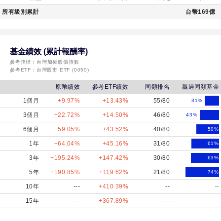
所有級別累計
台幣169億
基金績效 (累計報酬率)
參考指標：
台灣加權股價指數
參考ETF：
台灣股市 ETF (0050)
原幣績效
參考ETF績效
同類排名
贏過同類基金
1個月
+9.97%
+13.43%
55/80
31
%
3個月
+22.72%
+14.50%
46/80
43
%
6個月
+59.05%
+43.52%
40/80
50
%
1年
+64.04%
+45.16%
31/80
61
%
3年
+195.24%
+147.42%
30/80
63
%
5年
+190.85%
+119.62%
21/80
74
%
10年
---
+410.39%
--
--
15年
---
+367.89%
--
--