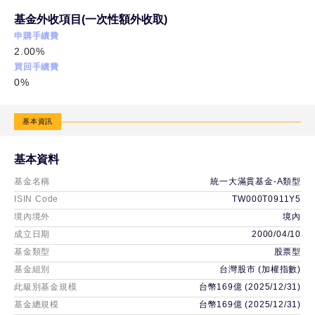
基金外收項目(一次性額外收取)
申購手續費
2.00%
買回手續費
0%
基本資訊
基本資料
基金名稱
統一大滿貫基金-A類型
ISIN Code
TW000T0911Y5
境內境外
境內
成立日期
2000/04/10
基金類型
股票型
基金組別
台灣股市 (加權指數)
此級別基金規模
台幣169億 (2025/12/31)
基金總規模
台幣169億 (2025/12/31)