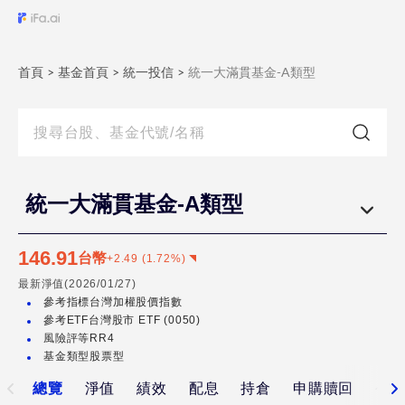
統
一
首頁
大
>
基金首頁
>
統一投信
>
統一大滿貫基金-A類型
滿
貫
基
金-
A
統一大滿貫基金-A類型
類
型
146.91
台幣
+
2.49
(
1.72
%)
最新淨值(
2026/01/27
)
統一
參考指標
台灣加權股價指數
大滿
參考ETF
台灣股市 ETF (0050)
貫基
風險評等
RR4
基金類型
股票型
金-
TISA
總覽
淨值
績效
配息
持倉
申購贖回
公