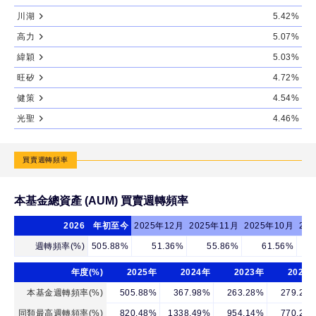
川湖
5.42%
高力
5.07%
緯穎
5.03%
旺矽
4.72%
健策
4.54%
光聖
4.46%
買賣週轉頻率
本基金總資產 (AUM) 買賣週轉頻率
2026
年初至今
2025年12月
2025年11月
2025年10月
20
週轉頻率(%)
505.88%
51.36%
55.86%
61.56%
年度(%)
2025年
2024年
2023年
2022
本基金週轉頻率(%)
505.88%
367.98%
263.28%
279.27
同類最高週轉頻率(%)
820.48%
1338.49%
954.14%
770.23