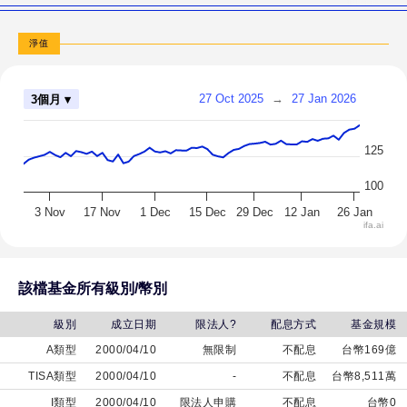
類型
淨值
統
一
27 Oct 2025
→
27 Jan 2026
3個月 ▾
大
滿
貫
125
基
100
金-
3 Nov
17 Nov
1 Dec
15 Dec
29 Dec
12 Jan
26 Jan
I類
ifa.ai
型
該檔基金所有級別/幣別
級別
成立日期
限法人?
配息方式
基金規模
A類型
2000/04/10
無限制
不配息
台幣169億
TISA類型
2000/04/10
-
不配息
台幣8,511萬
I類型
2000/04/10
限法人申購
不配息
台幣0