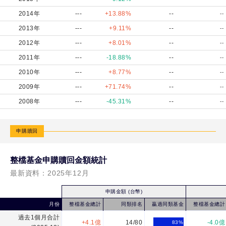
2014年
---
+13.88%
--
--
2013年
---
+9.11%
--
--
2012年
---
+8.01%
--
--
2011年
---
-18.88%
--
--
2010年
---
+8.77%
--
--
2009年
---
+71.74%
--
--
2008年
---
-45.31%
--
--
申購贖回
整檔基金申購贖回金額統計
最新資料：
2025年12月
申購金額 (台幣)
月份
整檔基金總計
同類排名
贏過同類基金
整檔基金總計
過去1個月合計
+4.1億
14/80
-4.0億
83
%