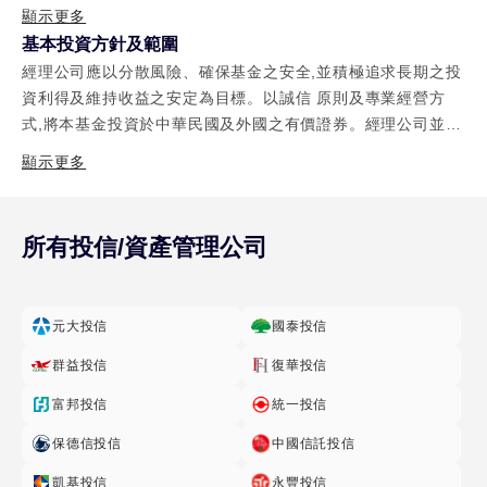
本基金精選 Fallen Angel 標的,掌握債券價格偏 離的特別時
本增長的投資目標。 (3) 本基金適合尋求能承受較高波動與高
顯示更多
等
機,獲取未來潛在回升的投資契機。 (2) 「Fallen Angel」特
風險之非保守型投資人,投資人仍需注意本基金上述風 險,斟酌
基本投資方針及範圍
級
性,有別於傳統非投資等級債券: 「Fallen Angel」在發行時為
個人之風險承擔能力及資金之可運用期間長短後辦理投資。 *
經理公司應以分散風險、確保基金之安全,並積極追求長期之投
債
投資等級,一般投資等級債券的產業地位、發行規模及流動性都
風險報酬等級為本公司依照投信投顧公會「基金風險報酬等級
資利得及維持收益之安定為目標。以誠信 原則及專業經營方
券
較傳統非投資等級債券為佳。即便因為信用評等被調降為非投
分類標準」編製,該分類標準係計算 過去5年基金淨值波動度標
式,將本基金投資於中華民國及外國之有價證券。經理公司並應
資等級債券,但仍然保有這些 特性。 (3) 非投資等級債券與投
基
準差,以標準差區間予以分類等級,分類為RR1-RR5五級,數字越
依下列規範進行投資: 1. 本基金自成立日起屆滿三個月(含)後,
資級債兼具,創造最佳潛在投資回報: 本基金策略著重於被調降
顯示更多
金-
大代表 風險越高。此等級分類係基於一般市場狀況反映市場價
整體資產組合之加權平均存續期間應在一年以上(含)。且自成
信用評等所產生的投資契機,以被調降為非投資等級債券的
月
格波動風險,無法涵蓋所有風險(如:產業景 氣循環之風險、流動
立日起六個月後: (1) 投資於外國有價證券之總金額不得低於本
Fallen Angel 為主,但同時也兼顧投資等級債券的投資機會。
配
性風險、外匯管制及匯率變動風險、投資地區政治、社會或經
基金淨資產價值之百分之六十(含)。 (2) 投資於墜落天使非投
非投資等級債券與投資級債兼具,創 造最佳潛在投資回報與最
所有投信/資產管理公司
濟變動之風險、商 品交易對手之信用風險、與其他投資風險
N
資等級債券(Fallen Angel High Yield)之總金額不得低於本基
佳潛在風險報酬的收益總和。 (4) 世界級的受託管理機構,主動
等),不宜作為投資唯一依據,投資人仍應注意所投資基金 個別的
金淨資產價 值之百分之六十(含)。前述「墜落天使非投資等級
類
精選持債: 本基金將由全球最大獨立資產管理公司之一的
風險。 請投資人注意申購基金前應詳閱公開說明書,充分評估
債券(Fallen Angel High Yield)」係指該債券 於發行時之信用
型
Wellington Management Company LLP 擔 任受託管理機構,
元大投信
國泰投信
基金投資特性與風險,更多基金評估之相關 資料(如年化標準
評等屬於投資級債券,但該債券因信用評等遭調降為非投資級債
澳
投資團隊研究範圍涵蓋投資等級與非投資等級債券,加上優異的
差、Alpha、Beta及Sharpe值等)可至投信投顧公會網站之
券者。本基金 原持有之債券,日後若因信用評等調升,致使該債
群益投信
復華投信
債信研究 及選債能力,透過深入的基本面研究,主動精選持債進
幣
「基金績效及評估指標 查詢專區」
券不符合第3.款「非投資等級債券」定義時, 則該債券不得計入
行管理。
計
富邦投信
統一投信
(https://www.sitca.org.tw/index_pc.aspx)查詢。
本目所述之投資比例;若因債券信用評等調整而不列入者,致違
價
反本基金投 資比例之限制時,經理公司應於前開事由發生之日
保德信投信
中國信託投信
起三個月內採取適當處置,以符合本目所述 投資比例之限制; 2.
凱基投信
永豐投信
野