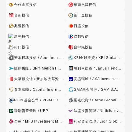
N
灣分公司 BBB-(twn) A.M. Best Company, Inc. bbbDBRS
合作金庫投信
華南永昌投信
Ltd. BBBFitch, Inc. BBBJapan Credit Rating Agency, Ltd.
類
台新投信
第一金投信
BBBMoody’s Investor Services, Inc. Baa3 Rating and
型
Investment Information, Inc. BBBStandard & Poor’s
兆豐投信
日盛投信
新
Rating Services BBBEgan-Jones Rating Company
臺
新光投信
聯邦投信
BBBKroll Bond Rating Agency BBBMorningstar, Inc.
幣
BBB4. 本基金投資之債券,不包括以國內有價證券、本國上市、
街口投信
台中銀投信
計
上櫃公司於海外發行之有價證券、國內證券 投資信託事業於海
安本標準投信 / Aberdeen Standard
KBI全球投資 / KBI Global Investors
價
外發行之基金受益憑證、未經金管會核准或申報生效得募集及
銷售之境外基金為 連結標的之連動型或結構型債券。 5. 但依
紐約梅隆 / BNY Mellon Fund Management
駿利亨德森 / Janus Henderson
野
經理公司之專業判斷,在特殊情形下,為分散風險、確保基金安
大華銀投信 / 新加坡大華資產管理 / UOB
安盛環球 / AXA Investment Managers
全之目的,得不受前述第1.款投 資比例之限制。所謂特殊情形,
村
係指: (1) 信託契約終止前一個月。 (2) 本基金投資達本基金淨
特
資本國際 / Capital International
GAM基金管理 / GAM S.A.
資產價值之百分之二十(含)以上之單一投資所在國或地區發生
別
PGIM基金公司 / PGIM Funds PLC
羅素投資 / Carne Global Fund Managers
政治、經 濟或社會情勢之重大變動、法令政策變更或有不可抗
時
力情事,有影響該國經濟發展及金融市 場安定之虞等情形者。
瑞聯資產管理 / UBP
法盛投資管理 / Natixis Investment Managers
機
(3) 本基金投資達本基金淨資產價值之百分之二十(含)以上之單
非
全盛 / MFS Investment Management
利安資金管理 / Lion Global Investors
一投資所在國或地區或中華民國因 實施外匯管制導致無法匯出
投
者。 6. 俟前款第(2)目及第(3)目所列之特殊情形結束後三十個