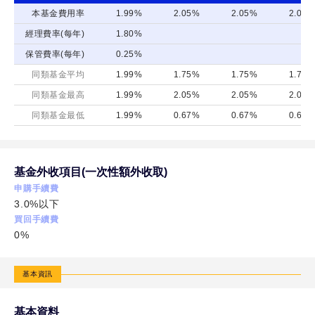
級
本基金費用率
1.99%
2.05%
2.05%
2.05%
債
經理費率(每年)
1.80%
券
保管費率(每年)
0.25%
基
同類基金平均
1.99%
1.75%
1.75%
1.78%
金-
同類基金最高
1.99%
2.05%
2.05%
2.05%
月
同類基金最低
1.99%
0.67%
0.67%
0.67%
配
N
類
基金外收項目(一次性額外收取)
型
申購手續費
人
3.0%以下
買回手續費
民
0%
幣
計
基本資訊
價
基本資料
野