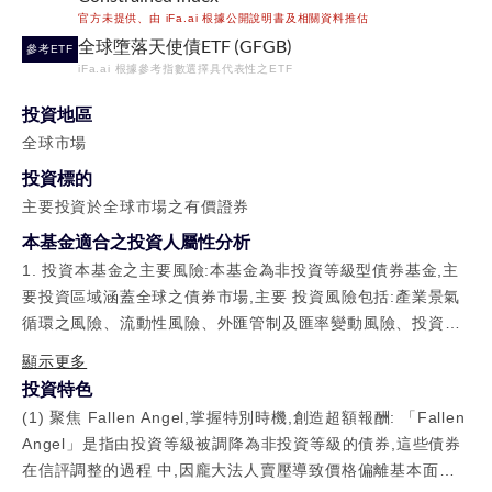
N
官方未提供、由 iFa.ai 根據公開說明書及相關資料推估
類
全球墮落天使債ETF (GFGB)
參考ETF
型
iFa.ai 根據參考指數選擇具代表性之ETF
美
投資地區
元
全球市場
計
投資標的
價
主要投資於全球市場之有價證券
本基金適合之投資人屬性分析
野
1. 投資本基金之主要風險:本基金為非投資等級型債券基金,主
村
要投資區域涵蓋全球之債券市場,主要 投資風險包括:產業景氣
特
循環之風險、流動性風險、外匯管制及匯率變動風險、投資地
別
區政治、社會 或經濟變動之風險、商品交易對手之信用風險、
顯示更多
時
與其他投資風險等,故風險報酬等級為RR3*。有關 本基金投資
投資特色
機
風險之揭露請詳見第14頁至第17頁。 2. 本基金適合之投資人
(1) 聚焦 Fallen Angel,掌握特別時機,創造超額報酬: 「Fallen
非
屬性分析: (1) 本基金為非投資等級型債券基金,投資區域擴及
Angel」是指由投資等級被調降為非投資等級的債券,這些債券
投
全球非投資等級債券與投資級債兼具之有價 證券。 (2) 投資策
在信評調整的過程 中,因龐大法人賣壓導致價格偏離基本面。
資
略將充分掌握特別時機,挑選極具價值的投資標的來達成長期資