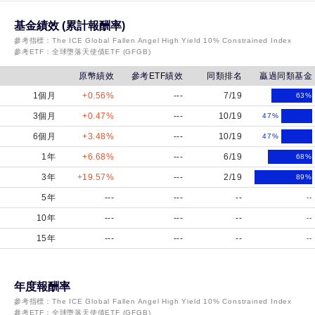
野
基金績效 (累計報酬率)
村
參考指標：
The ICE Global Fallen Angel High Yield 10% Constrained Index
參考ETF：
全球墮落天使債ETF (GFGB)
特
別
原幣績效
參考ETF績效
同類排名
贏過同類基金
時
1個月
+0.56%
---
7/19
63
%
機
3個月
+0.47%
---
10/19
47
%
非
6個月
+3.48%
---
10/19
47
%
投
1年
+6.68%
---
6/19
68
%
資
3年
+19.57%
---
2/19
89
%
等
5年
---
---
--
--
級
10年
---
---
--
--
債
15年
---
---
--
--
券
基
金-
年度報酬率
月
參考指標：
The ICE Global Fallen Angel High Yield 10% Constrained Index
參考ETF：
全球墮落天使債ETF (GFGB)