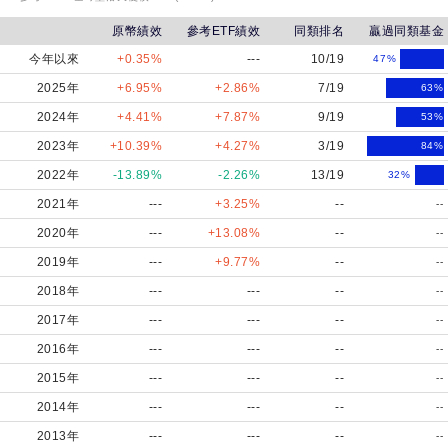
配
原幣績效
參考ETF績效
同類排名
贏過同類基金
N
今年以來
+0.35%
---
10/19
47
%
類
2025年
+6.95%
+2.86%
7/19
型
63
%
美
2024年
+4.41%
+7.87%
9/19
53
%
元
2023年
+10.39%
+4.27%
3/19
84
%
計
2022年
-13.89%
-2.26%
13/19
32
%
價
2021年
---
+3.25%
--
--
2020年
---
+13.08%
--
--
野
2019年
---
+9.77%
--
--
村
2018年
---
---
--
--
特
2017年
---
---
--
--
別
2016年
---
---
--
--
時
2015年
---
---
--
--
機
2014年
---
---
--
--
非
2013年
---
---
--
投
--