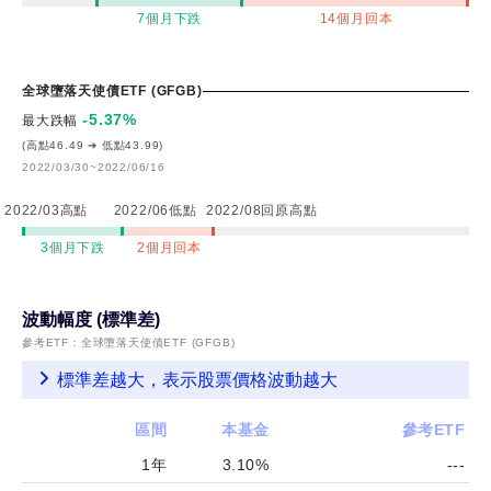
資
7個月下跌
14個月回本
等
級
全球墮落天使債ETF (GFGB)
債
-5.37
%
最大跌幅
券
(高點46.49 ➔ 低點43.99)
基
2022/03/30~2022/06/16
金-
2022/03高點
2022/06低點
2022/08回原高點
累
3個月下跌
2個月回本
積
類
型
波動幅度 (標準差)
美
參考ETF：
全球墮落天使債ETF (GFGB)
元
標準差越大，表示股票價格波動越大
計
區間
本基金
參考ETF
價
1年
3.10%
---
野