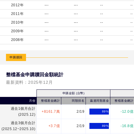
資
2012年
---
---
--
--
等
2011年
---
---
--
--
級
2010年
---
---
--
--
債
2009年
---
---
--
--
券
2008年
---
---
--
--
基
金-
申購贖回
月
配
整檔基金申購贖回金額統計
N
最新資料：
2025年12月
類
型
申購金額 (台幣)
月份
整檔基金總計
同類排名
贏過同類基金
整檔基金總計
新
過去1個月合計
臺
+8161.7萬
2/19
-12.0億
89
%
(2025.12)
幣
過去3個月合計
計
+3.7億
2/19
-16.8億
89
%
(2025.12~2025.10)