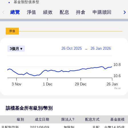
基金類型
債券型
配
類
總覽
淨值
績效
配息
持倉
申購贖回
公
型
新
淨值
臺
幣
26 Oct 2025
→
26 Jan 2026
3個月 ▾
計
價
10.8
野
10.6
村
3 Nov
1 Dec
29 Dec
26 Jan
特
ifa.ai
別
時
該檔基金所有級別/幣別
機
非
級別
成立日期
限法人?
配息方式
基金規模
投
月配類型新臺幣計價
2021/06/09
無限制
月配
台幣14.85億