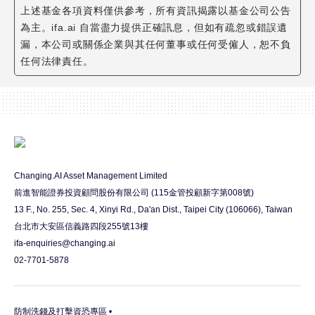
金保管機構辦理交割。 11. 經理公司得為避險操作或增加投資
上述基金各項資料僅供參考，所有資訊揭露以基金公司公告
村
效率之目的,得運用本基金從事衍生自債券、債券指數、利率、
為主。ifa.ai 自當盡力提供正確訊息，但如有疏忽或錯誤遺
利 率指數之期貨、選擇權及利率交換交易,另經理公司亦得為
特
漏，本公司或關係企業與其任何董事或任何受僱人，恕不負
避險操作之目的,運用本基金資產從事衍 生自貨幣之期貨或選
別
任何法律責任。
擇權交易,但從事前開證券相關商品交易均須符合金管會「證券
時
投資信託事業 運用證券投資信託基金從事證券相關商品交易應
機
行注意事項」及其他金管會及中央銀行所訂之相關 規定,如因
非
有關法令或相關規定修正者,從其規定。 12. 經理公司得以換
投
匯、遠期外匯交易、無本金交割遠期外匯(不含新臺幣與外幣間
資
無本金交割遠期外匯 交易)或其他經金管會核准交易之證券相
等
關商品,以規避匯率風險,並應符合中華民國中央銀行及金 管會
Changing.AI Asset Management Limited
之相關規定,如因有關法令或相關規定修正者,從其規定。
級
前進智能證券投資顧問股份有限公司 (115金管投顧新字第008號)
債
13 F., No. 255, Sec. 4, Xinyi Rd., Da'an Dist., Taipei City (106066), Taiwan
券
台北市大安區信義路四段255號13樓
ifa-enquiries@changing.ai
基
02-7701-5878
金-
月
配
防制洗錢及打擊資恐專區 •