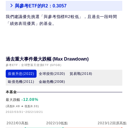
月
與參考ETF的R2：0.3057
配
我們建議優先挑選「與參考指標R2較低」，且過去一段時間
類
「績效表現優異」的基金。
型
美
元
計
價
過去重大事件最大跌幅 (Max Drawdown)
參考ETF：
全球墮落天使債ETF (GFGB)
野
疫後升息(2022)
全球疫情(2020)
貿易戰(2018)
村
歐債危機(2011)
金融危機(2008)
特
本基金
別
-12.08
%
最大跌幅
時
(高點9.48 ➔ 低點8.33)
機
2022/03/31~2022/10/21
非
2022/03高點
2022/10低點
2023/12回原高點
投