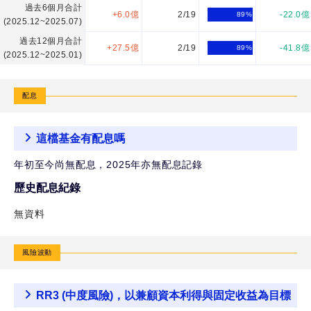
價
過去6個月合計
+6.0億
2/19
-22.0億
89
%
(2025.12~2025.07)
野
過去12個月合計
+27.5億
2/19
-41.8億
89
%
村
(2025.12~2025.01)
特
別
配息
時
機
這檔基金有配息嗎
非
年初至今尚無配息，2025年亦無配息記錄
投
資
歷史配息紀錄
等
無資料
級
債
風險波動
券
基
RR3 (中度風險)，以兼顧資本利得與固定收益為目標
金-