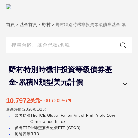
野
村
特
首頁
>
基金首頁
>
野村
>
野村特別時機非投資等級債券基金-累積N類型美元計價
別
時
機
非
投
野村特別時機非投資等級債券基
資
金-累積N類型美元計價
等
級
債
10.7972
美元
+
0.01
(
0.09
%)
券
最新淨值(
2026/01/26
)
基
參考指標
The ICE Global Fallen Angel High Yield 10%
Constrained Index
金-
參考ETF
全球墮落天使債ETF (GFGB)
月
風險評等
RR3