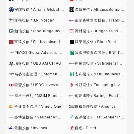
投資所在國家或地區之國家主權評等未達下述所列信用評等機
村
構評定等級者,投資該國或地區之政 府債券及其他債券總金額,
安聯投信 / Allianz Global Investors
聯博投信 / AllianceBernstein
不得超過本基金淨資產價值之百分之三十; 3. 前述所謂「非投
特
摩根投信 / J.P. Morgan
富蘭克林華美投信 / Franklin Templeton
資等級債券」係指下列債券。惟如債券發生信用評等不一致者,
別
若任一信用評等機構 評定為非投資等級債券者,該債券即屬非
柏瑞投信 / PineBridge Investments
野村投信 / Bridges Fund Management
時
投資等級債券。有關法令或相關規定修正前述「非投資等級 債
機
富達投信 / FIL Investment Management
貝萊德投信 / BlackRock
券」之規定時,從其規定: (1) 政府公債:發行國家主權評等未達
非
下述所列信用評等機構評定等級。 (2) 第 1 目以外之債券:該
PIMCO Global Advisors Limited
法國巴黎資產管理 / BNP Paribas
投
債券之債務發行評等未達下列所述信用評等機構評定等級或未
瑞銀投信 / UBS AM CH AG
施羅德投信 / Schroders Investment Management
資
經信用 評等機構評等。但可轉換公司債、未經信用評等機構評
等
等之債券,其債券保證人之長期債務 信用評等符合下述所列信
高盛資產管理 / Goldman Sachs
宏利投信 / Manulife Investment Management
用評等機構評定達一定等級以上或其屬具優先受償順位債券且
級
匯豐投信 / HSBC Investment Funds
瀚亞投信 / Eastspring Investments
債券 發行人之長期債務信用評等符合下列所述信用評等機構評
債
定達一定等級以上者,不在此限。 (3) 金融資產證券化之受益證
摩根士丹利 / MSIM Fund Management
霸菱國際 / Barings Fund Managers
券
券或資產基礎證券、不動產資產信託受益證券(REATs):該受益
基
晉達資產管理 / Ninety One
鋒裕匯理投信 / Amundi
證券 或基礎證券之債務發行評等未達下列所述信用評等機構評
金-
定等級或未經信用評等機構評等。 (4) 前述信用評等機構及其
路博邁投信 / Neuberger Berman
首源投資 / First Sentier Investors
累
評定等級如下: 信用評等機構名稱 信用評等等級 中華信用評等
景順投信 / Invesco
百達 / Pictet
積
股份有限公司 twBBB-澳洲惠譽國際信用評等股份有限公司台