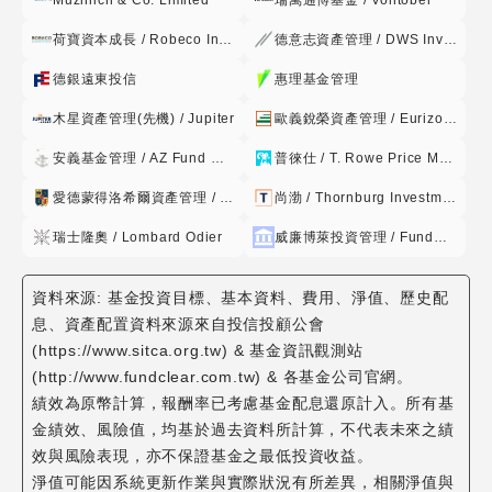
Muzinich & Co. Limited
瑞萬通博基金 / Vontobel
資
營業日內,經理公司應立即調整,以符合第1. 款之比率限制。 7.
荷寶資本成長 / Robeco Institutional
德意志資產管理 / DWS Investment
經理公司得以現金、存放於銀行、從事債券附買回交易或買入
等
短期票券(國庫券、可轉讓銀行定期存 單、公司及公營事業機
級
德銀遠東投信
惠理基金管理
構發行之本票或匯票)或其他經金管會規定之方式保持本基金之
債
木星資產管理(先機) / Jupiter
歐義銳榮資產管理 / Eurizon Capital
資產,並指示 基金保管機構處理;上開資產存放之銀行、債券附
券
買回交易之交易對象及短期票券發行人、保證人、 承兌人或標
安義基金管理 / AZ Fund Management
普徠仕 / T. Rowe Price Management
基
的物之信用評等,除金管會另有規定外,應符合金管會核准或認
金-
愛德蒙得洛希爾資產管理 / Edmond de Rothschild
尚渤 / Thornburg Investment Management
可之信用評等機構評等 達一定等級以上者。 8. 經理公司運用
S
本基金為上市或上櫃有價證券投資,除法令另有規定外,應委託
瑞士隆奧 / Lombard Odier
威廉博萊投資管理 / FundRock Management Company
類
國內外證券經紀商在 投資所在國或地區之集中交易市場或證券
商營業處所,為現款現貨交易,並指示基金保管機構辦理 交割。
型
資料來源: 基金投資目標、基本資料、費用、淨值、歷史配
9. 經理公司依前項規定委託投資所在國或地區之證券經紀商交
新
息、資產配置資料來源來自投信投顧公會
易時,得委託與經理公司、受託管理機 構、基金保管機構有利
臺
(https://www.sitca.org.tw) & 基金資訊觀測站
害關係並具有證券經紀商資格者或受託管理機構、基金保管機
幣
(http://www.fundclear.com.tw) & 各基金公司官網。
構之經紀部門 為之,但支付該證券經紀商之佣金不得高於投資
績效為原幣計算，報酬率已考慮基金配息還原計入。所有基
計
所在國或地區之一般證券經紀商。 10. 經理公司運用本基金為
金績效、風險值，均基於過去資料所計算，不代表未來之績
價
政府公債、公司債(含無擔保公司債、次順位公司債)或金融債
效與風險表現，亦不保證基金之最低投資收益。
券(含次順位 金融債券)投資,應以現款現貨交易為之,並指示基
淨值可能因系統更新作業與實際狀況有所差異，相關淨值與
野