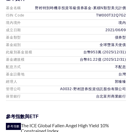
村
基金名稱
野村特別時機非投資等級債券基金-累積N類型美元計價
特
ISIN Code
TW000T32Q7G2
境內境外
境內
別
成立日期
2021/06/09
時
基金類型
債券型
機
基金組別
全球墮落天使債
非
此級別基金規模
台幣953萬 (2025/12/31)
投
基金總規模
台幣81.22億 (2025/12/31)
資
配息方式
不配息
等
基金註冊地
台灣
級
經理人
郭臻臻
債
管理公司
A0032-野村證券投資信託股份有限公司
券
保管銀行
台北富邦商業銀行
基
金-
參考指數與ETF
累
The ICE Global Fallen Angel High Yield 10%
積
參考指數
Constrained Index