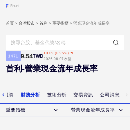
首頁
>
台灣股市
>
首利
>
重要指標
>
營業現金流年成長率
+
0.09
(
0.95
%)
9.54
TWD
1471
2026.08.07
收盤
首利-營業現金流年成長率
值投資
財務分析
技術分析
交易資訊
公司消息
重要指標
營業現金流年成長率