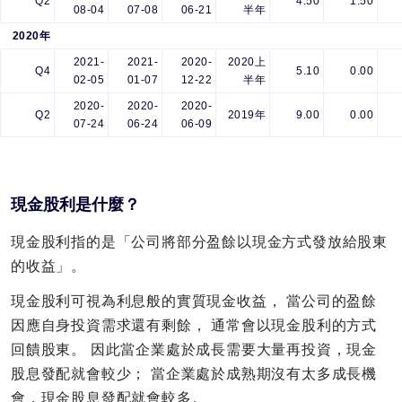
Q2
4.50
1.50
08-04
07-08
06-21
半年
2020年
2021-
2021-
2020-
2020上
Q4
5.10
0.00
02-05
01-07
12-22
半年
2020-
2020-
2020-
Q2
2019年
9.00
0.00
07-24
06-24
06-09
現金股利是什麼？
現金股利指的是「公司將部分盈餘以現金方式發放給股東
的收益」。
現金股利可視為利息般的實質現金收益， 當公司的盈餘
因應自身投資需求還有剩餘， 通常會以現金股利的方式
回饋股東。 因此當企業處於成長需要大量再投資，現金
股息發配就會較少； 當企業處於成熟期沒有太多成長機
會，現金股息發配就會較多。