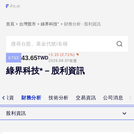
首頁
>
台灣股市
>
綠界科技*
>
財務分析 - 股利資訊
+
1.15
(
2.71
%)
43.65
TWD
6763
2026.08.07
收盤
綠界科技*－股利資訊
值投資
財務分析
技術分析
交易資訊
公司消息
股利資訊