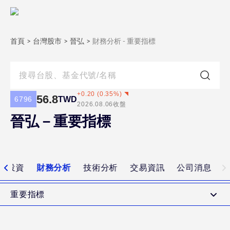
首頁
>
台灣股市
>
晉弘
>
財務分析 - 重要指標
+
0.20
(
0.35
%)
56.8
TWD
6796
2026.08.06
收盤
晉弘－重要指標
值投資
財務分析
技術分析
交易資訊
公司消息
重要指標