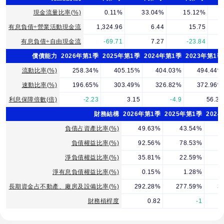
現金流量比率(%)
0.11%
33.04%
15.12%
有息負債÷營業活動現金流
1,324.96
6.44
15.75
有息負債÷自由現金流
-69.71
7.27
-23.84
償債能力
2026年第1季
2025年第1季
2024年第1季
2023年第1季
流動比率(%)
258.34%
405.15%
404.03%
494.44%
速動比率(%)
196.65%
303.49%
326.82%
372.96%
利息保障倍數(倍)
-2.23
3.15
-4.9
56.33
財務結構
2026年第1季
2025年第1季
202
負債占資產比率(%)
49.63%
43.54%
負債權益比率(%)
92.56%
78.53%
淨負債權益比率(%)
35.81%
22.59%
淨有息負債權益比率(%)
0.15%
1.28%
-
長期資金占不動產、廠房及設備比率(%)
292.28%
277.59%
3
財務槓桿度
0.82
-1