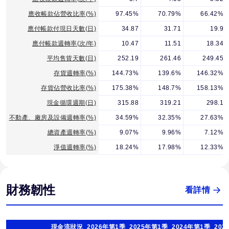
應收帳款佔營收比率(%)
97.45%
70.79%
66.42%
應付帳款付現日天數(日)
34.87
31.71
19.9
應付帳款週轉率(次/年)
10.47
11.51
18.34
平均售貨天數(日)
252.19
261.46
249.45
存貨週轉率(%)
144.73%
139.6%
146.32%
存貨佔營收比率(%)
175.38%
148.7%
158.13%
現金循環週期(日)
315.88
319.21
298.1
不動產、廠房及設備週轉率(%)
34.59%
32.35%
27.63%
總資產週轉率(%)
9.07%
9.96%
7.12%
淨值週轉率(%)
18.24%
17.98%
12.33%
財務韌性
看詳情
現金流狀況
2026年第1季
2025年第1季
2024年第1季
202