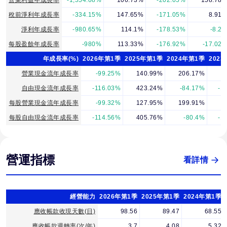
營業利益年成長率
-1,554.08%
106.73%
-202.05%
158.78
稅前淨利年成長率
-334.15%
147.65%
-171.05%
8.91
淨利年成長率
-980.65%
114.1%
-178.53%
-8.2
每股盈餘年成長率
-980%
113.33%
-176.92%
-17.02
年成長率(%)
2026年第1季
2025年第1季
2024年第1季
202
營業現金流年成長率
-99.25%
140.99%
206.17%
-
自由現金流年成長率
-116.03%
423.24%
-84.17%
-1
每股營業現金流年成長率
-99.32%
127.95%
199.91%
-
每股自由現金流年成長率
-114.56%
405.76%
-80.4%
-1
營運指標
看詳情
經營能力
2026年第1季
2025年第1季
2024年第1季
應收帳款收現天數(日)
98.56
89.47
68.55
應收帳款週轉率(次/年)
3.7
4.08
5.32