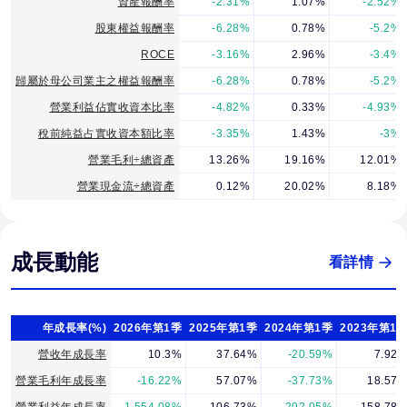
資產報酬率
-2.31%
1.07%
-2.52%
股東權益報酬率
-6.28%
0.78%
-5.2%
ROCE
-3.16%
2.96%
-3.4%
歸屬於母公司業主之權益報酬率
-6.28%
0.78%
-5.2%
營業利益佔實收資本比率
-4.82%
0.33%
-4.93%
稅前純益占實收資本額比率
-3.35%
1.43%
-3%
營業毛利÷總資產
13.26%
19.16%
12.01%
營業現金流÷總資產
0.12%
20.02%
8.18%
成長動能
看詳情
年成長率(%)
2026年第1季
2025年第1季
2024年第1季
2023年第1
營收年成長率
10.3%
37.64%
-20.59%
7.92
營業毛利年成長率
-16.22%
57.07%
-37.73%
18.57