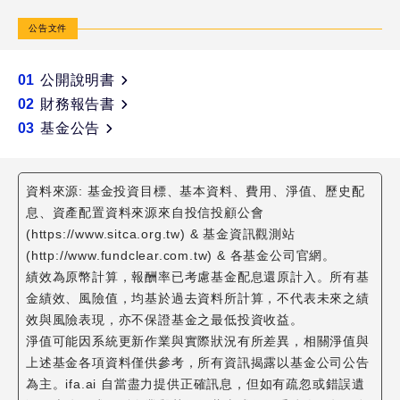
平
衡
公告文件
基
金-
01
公開說明書
美
02
財務報告書
元
03
基金公告
資料來源: 基金投資目標、基本資料、費用、淨值、歷史配
息、資產配置資料來源來自投信投顧公會
(https://www.sitca.org.tw) & 基金資訊觀測站
(http://www.fundclear.com.tw) & 各基金公司官網。
績效為原幣計算，報酬率已考慮基金配息還原計入。所有基
金績效、風險值，均基於過去資料所計算，不代表未來之績
效與風險表現，亦不保證基金之最低投資收益。
淨值可能因系統更新作業與實際狀況有所差異，相關淨值與
上述基金各項資料僅供參考，所有資訊揭露以基金公司公告
為主。ifa.ai 自當盡力提供正確訊息，但如有疏忽或錯誤遺