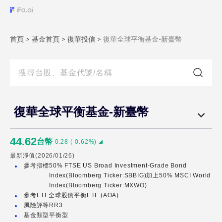
復
華
全
首頁
>
基金首頁
>
復華投信
>
復華全球平衡基金-新臺幣
球
平
衡
基
金-
復華全球平衡基金-新臺幣
新
臺
44.62
台幣
-0.28
(
-0.62
%)
幣
最新淨值(
2026/01/26
)
參考指標
50% FTSE US Broad Investment-Grade Bond
復
Index(Bloomberg Ticker:SBBIG)加上50% MSCI World
華
Index(Bloomberg Ticker:MXWO)
參考ETF
全球股債平衡ETF (AOA)
全
風險評等
RR3
球
基金類型
平衡型