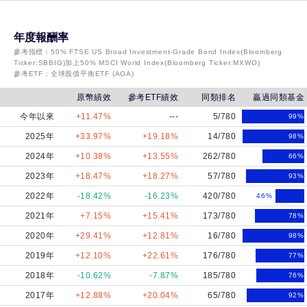
年度報酬率
參考指標：
50% FTSE US Broad Investment-Grade Bond Index(Bloomberg
Ticker:SBBIG)加上50% MSCI World Index(Bloomberg Ticker:MXWO)
參考ETF：
全球股債平衡ETF (AOA)
原幣績效
參考ETF績效
同類排名
贏過同類基金
今年以來
+11.47%
---
5/780
99
%
2025年
+33.97%
+19.18%
14/780
98
%
2024年
+10.38%
+13.55%
262/780
66
%
2023年
+18.47%
+18.27%
57/780
93
%
2022年
-18.42%
-16.23%
420/780
46
%
2021年
+7.15%
+15.41%
173/780
78
%
2020年
+29.41%
+12.81%
16/780
98
%
2019年
+12.10%
+22.61%
176/780
77
%
2018年
-10.62%
-7.87%
185/780
76
%
2017年
+12.88%
+20.04%
65/780
92
%