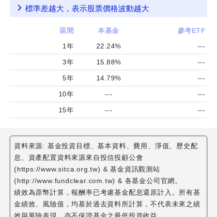
標準差越大，表示股票價格波動越大
區間
本基金
參考ETF
1年
22.24%
---
3年
15.88%
---
5年
14.79%
---
10年
---
---
15年
---
---
資料來源: 基金投資目標、基本資料、費用、淨值、歷史配
息、資產配置資料來源來自投信投顧公會
(https://www.sitca.org.tw) & 基金資訊觀測站
(http://www.fundclear.com.tw) & 各基金公司官網。
績效為原幣計算，報酬率已考慮基金配息還原計入。所有基
金績效、風險值，均基於過去資料所計算，不代表未來之績
效與風險表現，亦不保證基金之最低投資收益。