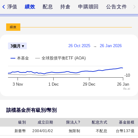
平
淨值
績效
配息
持倉
申購贖回
公告文件
衡
基
金-
績效
美
元
26 Oct 2025
→
26 Jan 2026
3個月 ▾
本基金
全球股債平衡ETF (AOA)
-10
3 Nov
1 Dec
29 Dec
26 Jan
ifa.ai
該檔基金所有級別/幣別
級別
成立日期
限法人?
配息方式
基金規模
新臺幣
2004/01/02
無限制
不配息
台幣137億