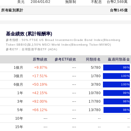
美元
2004/01/02
無限制
不配息
台幣2,569萬
所有級別累計
台幣145億
基金績效 (累計報酬率)
參考指標：
50% FTSE US Broad Investment-Grade Bond Index(Bloomberg
Ticker:SBBIG)加上50% MSCI World Index(Bloomberg Ticker:MXWO)
參考ETF：
全球股債平衡ETF (AOA)
原幣績效
參考ETF績效
同類排名
贏過同類基金
1個月
+9.87%
---
5/780
99
%
3個月
+17.51%
---
1/780
100
%
6個月
+50.19%
---
3/780
100
%
1年
+42.15%
---
10/780
99
%
3年
+92.00%
---
17/780
98
%
5年
+66.12%
---
13/780
98
%
10年
---
---
--
--
15年
---
---
--
--