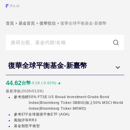
復
華
首頁
全
>
基金首頁
>
復華投信
>
復華全球平衡基金-新臺幣
球
平
衡
基
金-
復華全球平衡基金-新臺幣
新
臺
44.62
台幣
-0.28
(
-0.62
%)
幣
最新淨值(
2026/01/26
)
參考指標
50% FTSE US Broad Investment-Grade Bond
復
Index(Bloomberg Ticker:SBBIG)加上50% MSCI World
華
Index(Bloomberg Ticker:MXWO)
參考ETF
全球股債平衡ETF (AOA)
全
風險評等
RR3
球
基金類型
平衡型