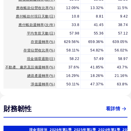
應收帳款佔營收比率(%)
12.09%
13.32%
11.5%
應付帳款付現日天數(日)
10.8
8.81
9.42
應付帳款週轉率(次/年)
33.8
41.45
38.74
平均售貨天數(日)
57.98
55.36
57.12
存貨週轉率(%)
629.56%
659.36%
639.05%
存貨佔營收比率(%)
58.11%
54.82%
56.02%
現金循環週期(日)
58.22
57.49
58.97
不動產、廠房及設備週轉率(%)
37.6%
41.85%
43.7%
總資產週轉率(%)
16.29%
18.26%
21.16%
淨值週轉率(%)
50.11%
47.37%
63.8%
財務韌性
看詳情
現金流狀況
2026年第1季
2025年第1季
2024年第1季
202