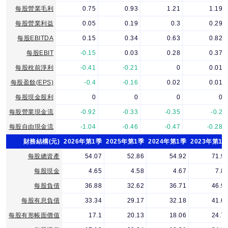
每股營業毛利
0.75
0.93
1.21
1.19
每股營業利益
0.05
0.19
0.3
0.29
每股EBITDA
0.15
0.34
0.63
0.82
每股EBIT
-0.15
0.03
0.28
0.37
每股稅前淨利
-0.41
-0.21
0
0.01
每股盈餘(EPS)
-0.4
-0.16
0.02
0.01
每股現金股利
0
0
0
0
每股營業現金流
-0.92
-0.33
-0.35
-0.2
每股自由現金流
-1.04
-0.46
-0.47
-0.28
財務結構(元)
2026年第1季
2025年第1季
2024年第1季
2023年第1
每股總資產
54.07
52.86
54.92
71.9
每股現金
4.65
4.58
4.67
7.8
每股負債
36.88
32.62
36.71
46.9
每股有息負債
33.34
29.17
32.18
41.6
每股有形帳面價值
17.1
20.13
18.06
24.7