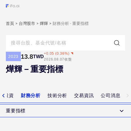
首頁
>
台灣股市
>
燁輝
>
財務分析 - 重要指標
+
0.05
(
0.36
%)
13.8
TWD
2023
2026.08.07
收盤
燁輝－重要指標
值投資
財務分析
技術分析
交易資訊
公司消息
重要指標