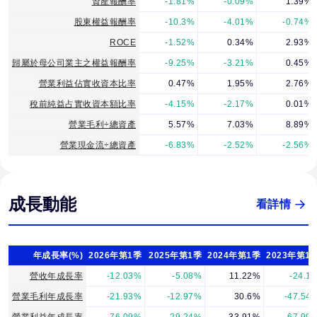
資產報酬率
-1.81%
-0.09%
1.39%
股東權益報酬率
-10.3%
-4.01%
-0.74%
ROCE
-1.52%
0.34%
2.93%
歸屬於母公司業主之權益報酬率
-9.25%
-3.21%
0.45%
營業利益佔實收資本比率
0.47%
1.95%
2.76%
稅前純益占實收資本額比率
-4.15%
-2.17%
0.01%
營業毛利÷總資產
5.57%
7.03%
8.89%
營業現金流÷總資產
-6.83%
-2.52%
-2.56%
成長動能
看詳情
年成長率(%)
2026年第1季
2025年第1季
2024年第1季
2023年第1
營收年成長率
-12.03%
-5.08%
11.22%
-24.1
營業毛利年成長率
-21.93%
-12.97%
30.6%
-47.54