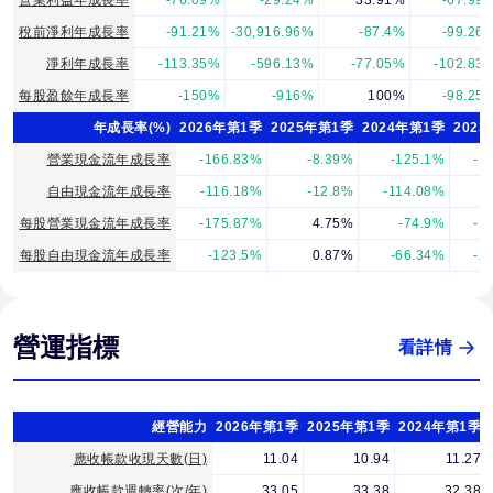
營業利益年成長率
-76.09%
-29.24%
33.91%
-67.99
稅前淨利年成長率
-91.21%
-30,916.96%
-87.4%
-99.26
淨利年成長率
-113.35%
-596.13%
-77.05%
-102.83
每股盈餘年成長率
-150%
-916%
100%
-98.25
年成長率(%)
2026年第1季
2025年第1季
2024年第1季
202
營業現金流年成長率
-166.83%
-8.39%
-125.1%
-1
自由現金流年成長率
-116.18%
-12.8%
-114.08%
-
每股營業現金流年成長率
-175.87%
4.75%
-74.9%
-1
每股自由現金流年成長率
-123.5%
0.87%
-66.34%
-2
營運指標
看詳情
經營能力
2026年第1季
2025年第1季
2024年第1季
應收帳款收現天數(日)
11.04
10.94
11.27
應收帳款週轉率(次/年)
33.05
33.38
32.38