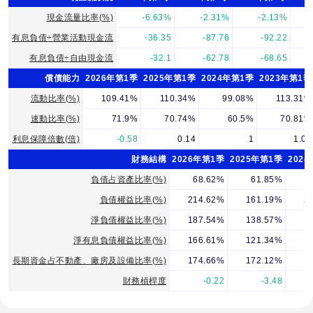
現金流量比率(%)
-6.63%
-2.31%
-2.13%
有息負債÷營業活動現金流
-36.35
-87.76
-92.22
有息負債÷自由現金流
-32.1
-62.78
-68.65
償債能力
2026年第1季
2025年第1季
2024年第1季
2023年第1季
流動比率(%)
109.41%
110.34%
99.08%
113.31%
速動比率(%)
71.9%
70.74%
60.5%
70.81%
利息保障倍數(倍)
-0.58
0.14
1
1.02
財務結構
2026年第1季
2025年第1季
202
負債占資產比率(%)
68.62%
61.85%
負債權益比率(%)
214.62%
161.19%
2
淨負債權益比率(%)
187.54%
138.57%
1
淨有息負債權益比率(%)
166.61%
121.34%
1
長期資金占不動產、廠房及設備比率(%)
174.66%
172.12%
1
財務槓桿度
-0.22
-3.48