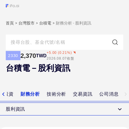
首頁
>
台灣股市
>
台積電
>
財務分析 - 股利資訊
+
5.00
(
0.21
%)
2,370
TWD
2330
2026.08.07
收盤
台積電－股利資訊
值投資
財務分析
技術分析
交易資訊
公司消息
股利資訊