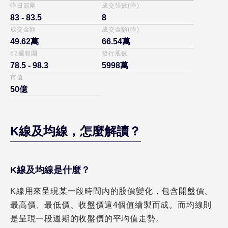
昨日範圍
成交張數(昨)
83 - 83.5
8
成交金額
成交金額(昨)
49.62萬
66.54萬
52週範圍
發行股數
78.5 - 98.3
5998萬
市值
50億
K線及均線
，怎麼解讀？
K線及均線
是什麼？
K線用來呈現某一段時間內的股價變化，包含開盤價、
最高價、最低價、收盤價這4個值繪製而成。而均線則
是呈現一段週期的收盤價的平均值走勢。