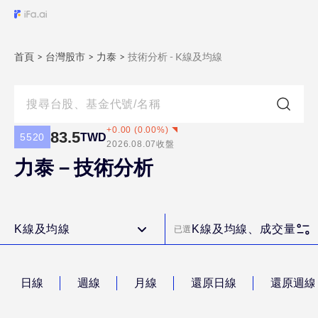
首頁
>
台灣股市
>
力泰
>
技術分析 - K線及均線
+
0.00
(
0.00
%)
83.5
TWD
5520
2026.08.07
收盤
力泰－技術分析
K線及均線
K線及均線、成交量
已選
日線
週線
月線
還原日線
還原週線