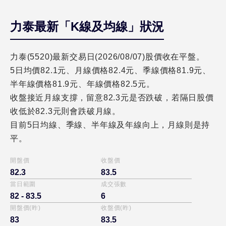
力泰最新「K線及均線」狀況
力泰(5520)最新交易日(2026/08/07)股價收在平盤。
5日均價82.1元、月線價格82.4元、季線價格81.9元、
半年線價格81.9元、年線價格82.5元。
收盤接近月線支撐，留意82.3元是否跌破，若隔日股價
收低於82.3元則會跌破月線。
目前5日均線、季線、半年線及年線向上，月線則是持
平。
開盤價
收盤價
82.3
83.5
當日範圍
成交張數
82 - 83.5
6
開盤價(昨)
收盤價(昨)
83
83.5