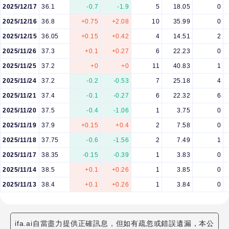
2025/12/17
36.1
-0.7
-1.9
5
18.05
0
2025/12/16
36.8
+0.75
+2.08
10
35.99
0
2025/12/15
36.05
+0.15
+0.42
4
14.51
2
2025/11/26
37.3
+0.1
+0.27
6
22.23
0
2025/11/25
37.2
+0
+0
11
40.83
1
2025/11/24
37.2
-0.2
-0.53
7
25.18
4
2025/11/21
37.4
-0.1
-0.27
6
22.32
6
2025/11/20
37.5
-0.4
-1.06
1
3.75
0
2025/11/19
37.9
+0.15
+0.4
2
7.58
0
2025/11/18
37.75
-0.6
-1.56
2
7.49
1
2025/11/17
38.35
-0.15
-0.39
1
3.83
0
2025/11/14
38.5
+0.1
+0.26
1
3.85
0
2025/11/13
38.4
+0.1
+0.26
1
3.84
0
ifa.ai自當盡力提供正確訊息，但如有疏忽或錯誤遺漏，本公