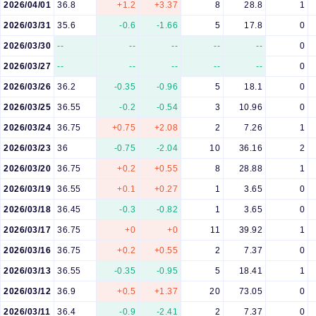
2026/04/01
36.8
+1.2
+3.37
8
28.8
1
2026/03/31
35.6
-0.6
-1.66
5
17.8
0
2026/03/30
--
--
--
--
--
0
2026/03/27
--
--
--
--
--
0
2026/03/26
36.2
-0.35
-0.96
5
18.1
0
2026/03/25
36.55
-0.2
-0.54
3
10.96
0
2026/03/24
36.75
+0.75
+2.08
2
7.26
1
2026/03/23
36
-0.75
-2.04
10
36.16
2
2026/03/20
36.75
+0.2
+0.55
8
28.88
1
2026/03/19
36.55
+0.1
+0.27
1
3.65
0
2026/03/18
36.45
-0.3
-0.82
1
3.65
0
2026/03/17
36.75
+0
+0
11
39.92
1
2026/03/16
36.75
+0.2
+0.55
2
7.37
0
2026/03/13
36.55
-0.35
-0.95
5
18.41
1
2026/03/12
36.9
+0.5
+1.37
20
73.05
0
2026/03/11
36.4
-0.9
-2.41
2
7.37
0