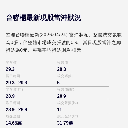
台聯櫃最新現股當沖狀況
整理台聯櫃最新(2026/04/24) 當沖狀況。整體成交張數
為0張，佔整體市場成交張數的0%。當日現股當沖之總
損益為0元、每張平均損益則為+0元。
開盤價
收盤價
29.3
29.3
當日範圍
成交張數
29.3 - 29.3
5
開盤價(昨)
收盤價(昨)
28.9
28.9
昨日範圍
成交張數(昨)
28.9 - 28.9
11
成交金額
成交金額(昨)
14.65萬
31.79萬