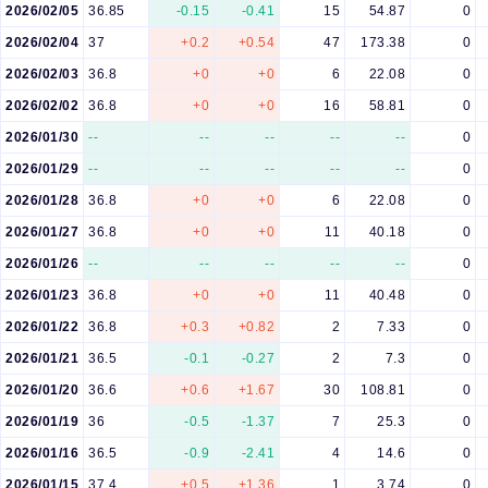
2026/02/05
36.85
-0.15
-0.41
15
54.87
0
2026/02/04
37
+0.2
+0.54
47
173.38
0
2026/02/03
36.8
+0
+0
6
22.08
0
2026/02/02
36.8
+0
+0
16
58.81
0
2026/01/30
--
--
--
--
--
0
2026/01/29
--
--
--
--
--
0
2026/01/28
36.8
+0
+0
6
22.08
0
2026/01/27
36.8
+0
+0
11
40.18
0
2026/01/26
--
--
--
--
--
0
2026/01/23
36.8
+0
+0
11
40.48
0
2026/01/22
36.8
+0.3
+0.82
2
7.33
0
2026/01/21
36.5
-0.1
-0.27
2
7.3
0
2026/01/20
36.6
+0.6
+1.67
30
108.81
0
2026/01/19
36
-0.5
-1.37
7
25.3
0
2026/01/16
36.5
-0.9
-2.41
4
14.6
0
2026/01/15
37.4
+0.5
+1.36
1
3.74
0