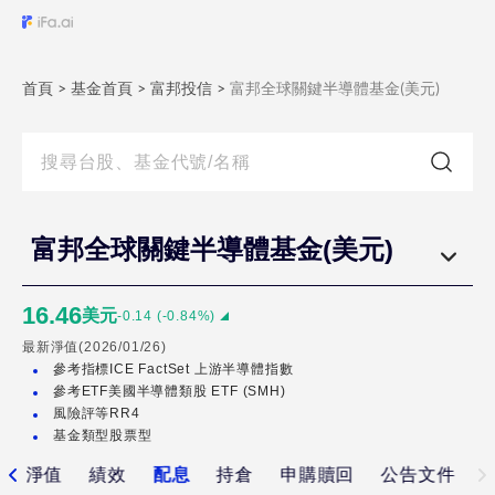
富
邦
全
首頁
>
基金首頁
>
富邦投信
>
富邦全球關鍵半導體基金(美元)
球
關
鍵
半
導
富邦全球關鍵半導體基金(美元)
體
基
16.46
美元
-0.14
(
-0.84
%)
金
最新淨值(
2026/01/26
)
(新
參考指標
ICE FactSet 上游半導體指數
臺
參考ETF
美國半導體類股 ETF (SMH)
風險評等
RR4
幣)
基金類型
股票型
富
淨值
績效
配息
持倉
申購贖回
公告文件