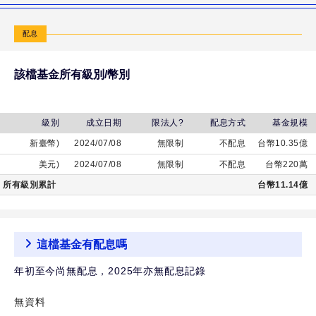
邦
全
配息
球
關
該檔基金所有級別/幣別
鍵
半
導
級別
成立日期
限法人?
配息方式
基金規模
體
新臺幣)
2024/07/08
無限制
不配息
台幣10.35億
基
美元)
2024/07/08
無限制
不配息
台幣220萬
金
所有級別累計
台幣11.14億
(美
元)
這檔基金有配息嗎
年初至今尚無配息，2025年亦無配息記錄
無資料