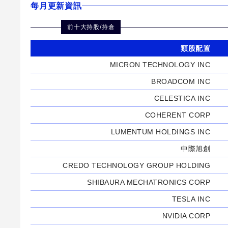
每月更新資訊
前十大持股/持倉
類股配置
MICRON TECHNOLOGY INC
BROADCOM INC
CELESTICA INC
COHERENT CORP
LUMENTUM HOLDINGS INC
中際旭創
CREDO TECHNOLOGY GROUP HOLDING
SHIBAURA MECHATRONICS CORP
TESLA INC
NVIDIA CORP