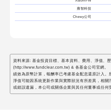
Xiaomi-W
雍智科技
Chewy公司
資料來源: 基金投資目標、基本資料、費用、淨值、歷史配息、
(http://www.fundclear.com.tw) & 各基金公司官網。
績效為原幣計算，報酬率已考慮基金配息還原計入。
淨值可能因系統更新作業與實際狀況有所差異，相關淨
或錯誤遺漏，本公司或關係企業與其任何董事或任何