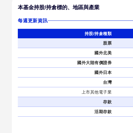
本基金持股/持倉標的、地區與產業
富
邦
每週更新資訊
全
持股/持倉種類
球
股票
關
國外北美
鍵
國外大陸有價證券
半
國外日本
導
台灣
體
上市其他電子業
基
存款
金
(美
活期存款
元)