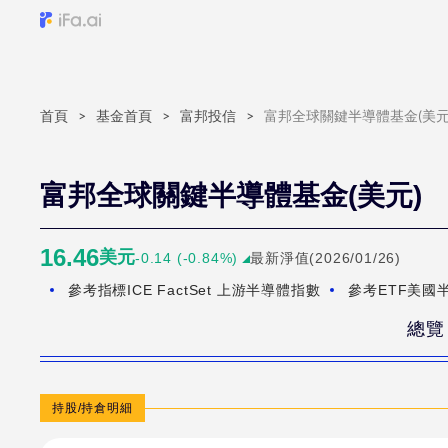
富
邦
全
首頁
>
基金首頁
>
富邦投信
>
富邦全球關鍵半導體基金(美元
球
關
鍵
富邦全球關鍵半導體基金(美元)
半
導
16.46
美元
-0.14
(
-0.84
%)
最新淨值(
2026/01/26
)
體
參考指標
ICE FactSet 上游半導體指數
參考ETF
美國半
基
總覽
金
(新
臺
持股/持倉明細
幣)