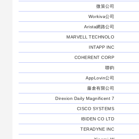
微策公司
Workiva公司
Arista網路公司
MARVELL TECHNOLO
INTAPP INC
COHERENT CORP
聯鈞
AppLovin公司
藤倉有限公司
Direxion Daily Magnificent 7
CISCO SYSTEMS
IBIDEN CO LTD
TERADYNE INC