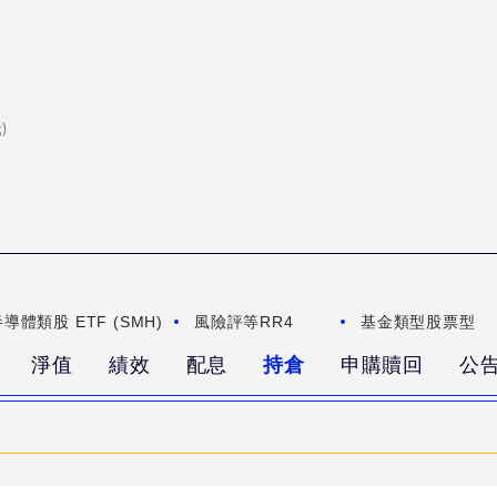
)
導體類股 ETF (SMH)
風險評等
RR4
基金類型
股票型
淨值
績效
配息
持倉
申購贖回
公