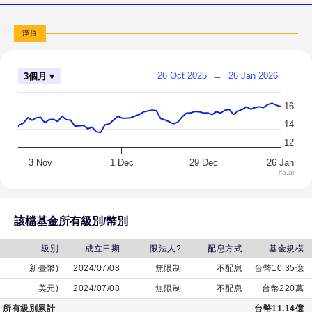
邦
全
淨值
球
關
26 Oct 2025
→
26 Jan 2026
3個月 ▾
鍵
半
16
導
14
體
12
基
3 Nov
1 Dec
29 Dec
26 Jan
金
ifa.ai
(美
元)
該檔基金所有級別/幣別
級別
成立日期
限法人?
配息方式
基金規模
新臺幣)
2024/07/08
無限制
不配息
台幣10.35億
美元)
2024/07/08
無限制
不配息
台幣220萬
所有級別累計
台幣11.14億