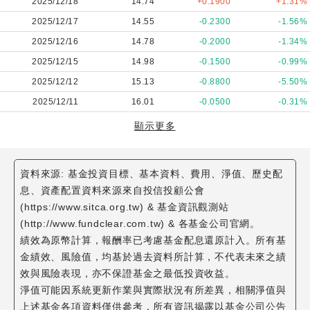
2025/12/18
14.74
+0.1900
+1.31%
2025/12/17
14.55
-0.2300
-1.56%
2025/12/16
14.78
-0.2000
-1.34%
2025/12/15
14.98
-0.1500
-0.99%
2025/12/12
15.13
-0.8800
-5.50%
2025/12/11
16.01
-0.0500
-0.31%
顯示更多
資料來源: 基金投資目標、基本資料、費用、淨值、歷史配
息、資產配置資料來源來自投信投顧公會
(https://www.sitca.org.tw) & 基金資訊觀測站
(http://www.fundclear.com.tw) & 各基金公司官網。
績效為原幣計算，報酬率已考慮基金配息還原計入。所有基
金績效、風險值，均基於過去資料所計算，不代表未來之績
效與風險表現，亦不保證基金之最低投資收益。
淨值可能因系統更新作業與實際狀況有所差異，相關淨值與
上述基金各項資料僅供參考，所有資訊揭露以基金公司公告