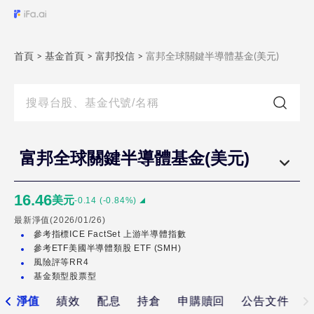
富
邦
全
首頁
>
基金首頁
>
富邦投信
>
富邦全球關鍵半導體基金(美元)
球
關
鍵
半
導
富邦全球關鍵半導體基金(美元)
體
基
16.46
美元
-0.14
(
-0.84
%)
金
最新淨值(
2026/01/26
)
(新
參考指標
ICE FactSet 上游半導體指數
臺
參考ETF
美國半導體類股 ETF (SMH)
風險評等
RR4
幣)
基金類型
股票型
富
淨值
績效
配息
持倉
申購贖回
公告文件