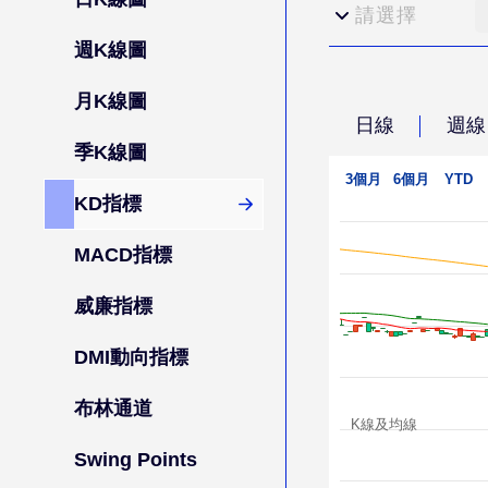
請選擇
週K線圖
月K線圖
日線
週線
季K線圖
3個月
6個月
YTD
KD指標
MACD指標
威廉指標
DMI動向指標
布林通道
K線及均線
Swing Points