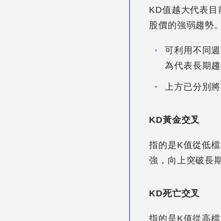
KD值越大代表
股價的強弱趨勢
可利用不同週
為代表長期趨
上方已分別將
KD黃金交叉
指的是K值從低
強，向上突破長
KD死亡交叉
指的是K值從高