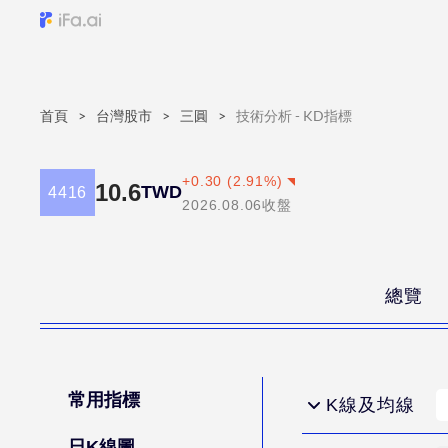
首頁
>
台灣股市
>
三圓
>
技術分析 - KD指標
+
0.30
(
2.91
%)
10.6
TWD
4416
2026.08.06
收盤
總覽
常用指標
K線及均線
日K線圖