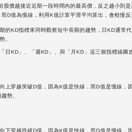
目前股價越接近近期一段時間內的最高價，反之越小則是
。而D值為慢線，利用K值計算平滑平均算出，會較慢反
期的KD指標來同時觀察短中長期的趨勢，日KD通常代
勢。
「日KD」、「週KD」、與「月KD」這三個指標線圖
檔向上穿越突破D值，因為K值是快線，而D值是慢線，
期趨勢。
檔向下穿越跌破D值，因為K值是快線，而D值是慢線，