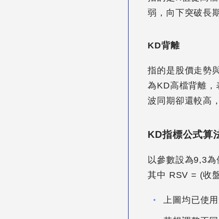
弱，向下突破長
KD背離
指的是股價走勢
為KD高檔背離
波同期卻還較高
KD指標公式算
以參數設為9,3為例，當
其中 RSV = (收
上圖均已使用