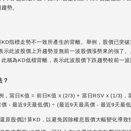
期趨勢。
與KD指標走勢不一致所產生的背離。舉例，股價已突破
，表示此波股價上升趨勢並無前一波股價漲勢來的強了。
，此稱為KD低檔背離，表示此波股價下跌趨勢較前一波
法？
日K值 = 前日K值 x (2/3) + 當日RSV x (1/3)，當日
盤價 - 最近9天最低價) ÷ (最近9天最高價 - 最近9天最低價
還原股價計算KD，以避免因除權息股價大幅變化導致