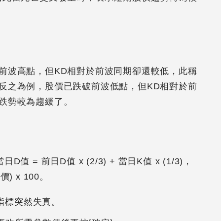
前波高點，但KD相對於前波同期卻還較低，此稱
反之為例，股價已跌破前波低點，但KD相對於前
跌勢較為趨緩了。
D值 = 前日D值 x (2/3) + 當日K值 x (1/3)，
) x 100。
指標突然失真。