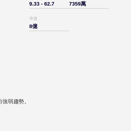
9.33 - 62.7
7359萬
市值
8億
的強弱趨勢。