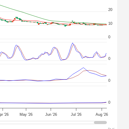
20
10
0
0
0
0
pr '26
May '26
Jun '26
Jul '26
Aug '26
ifa.ai