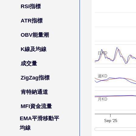
RSI指標
ATR指標
OBV能量潮
K線及均線
日KD
成交量
週KD
ZigZag指標
肯特納通道
月KD
MFI資金流量
EMA平滑移動平
Sep '25
均線