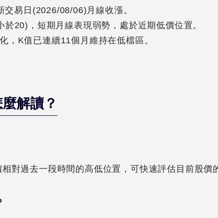
新交易日(2026/08/06)月線收漲。
小於20)，短期月線表現弱勢，處於近期低價位置。
鈍化，K值已連續11個月維持在低檔區。
怎麼解讀？
？
價相對過去一段時間的高低位置，可快速評估目前股價
？