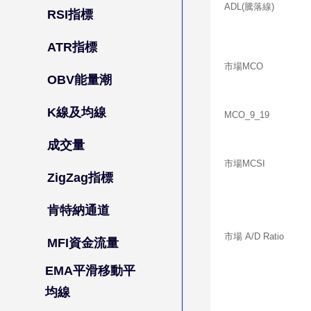
ADL(騰落線)
RSI指標
ATR指標
市場MCO
OBV能量潮
K線及均線
MCO_9_19
成交量
市場MCSI
ZigZag指標
肯特納通道
市場 A/D Ratio
MFI資金流量
EMA平滑移動平
均線