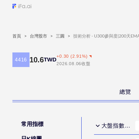
首頁
>
台灣股市
>
三圓
>
技術分析 - U300參與度(200天EMA
+
0.30
(
2.91
%)
10.6
TWD
4416
2026.08.06
收盤
總覽
常用指標
大盤指數與EMA
日K線圖