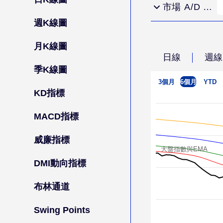
市場 A/D Ratio
週K線圖
月K線圖
日線
週線
季K線圖
3個月
6個月
YTD
KD指標
MACD指標
威廉指標
大盤指數與EMA
DMI動向指標
布林通道
Swing Points