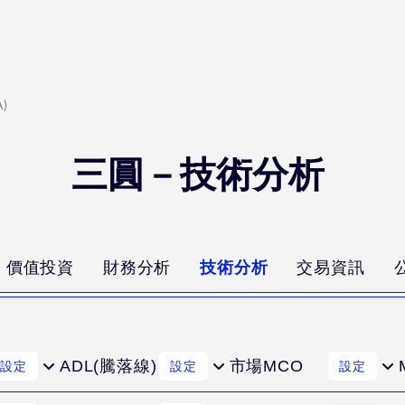
)
三圓－技術分析
價值投資
財務分析
技術分析
交易資訊
ADL(騰落線)
市場MCO
設定
設定
設定