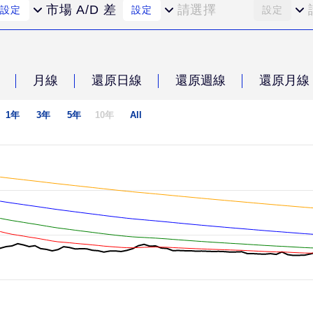
市場 A/D 差
請選擇
設定
設定
設定
月線
還原日線
還原週線
還原月線
1年
3年
5年
10年
All