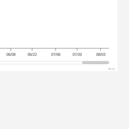
06/08
06/22
07/06
07/20
08/03
ifa.ai