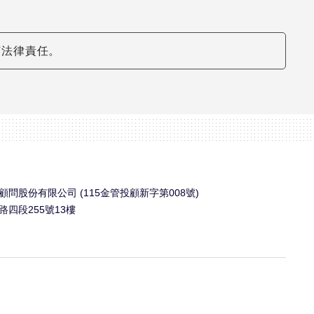
何法律責任。
問股份有限公司 (115金管投顧新字第008號)
四段255號13樓