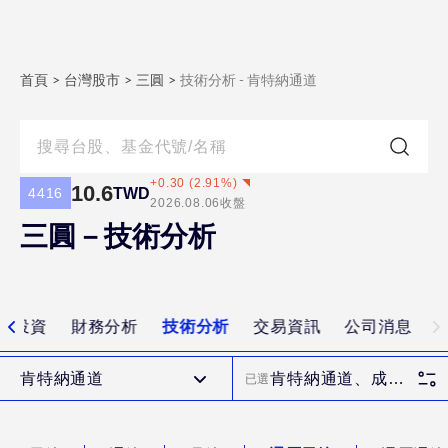
首頁
>
台灣股市
>
三圓
>
技術分析 - 肯特納通道
+
0.30
(
2.91
%)
10.6
TWD
4416
2026.08.06
收盤
三圓－技術分析
值投資
財務分析
技術分析
交易資訊
公司消息
肯特納通道
肯特納通道、成交量
已選